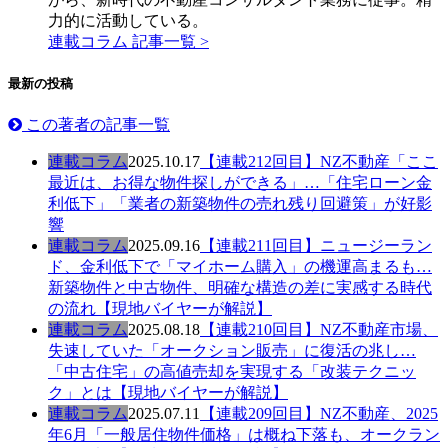
力的に活動している。
連載コラム 記事一覧 >
最新の投稿
この著者の記事一覧
連載コラム
2025.10.17
【連載212回目】NZ不動産「ここ
最近は、お得な物件探しができる」…「住宅ローン金
利低下」「業者の新築物件の売れ残り回避策」が好影
響
連載コラム
2025.09.16
【連載211回目】ニュージーラン
ド、金利低下で「マイホーム購入」の機運高まるも…
新築物件と中古物件、明確な構造の差に実感する時代
の流れ【現地バイヤーが解説】
連載コラム
2025.08.18
【連載210回目】NZ不動産市場、
失速していた「オークション販売」に復活の兆し…
「中古住宅」の高値売却を実現する「改装テクニッ
ク」とは【現地バイヤーが解説】
連載コラム
2025.07.11
【連載209回目】NZ不動産、2025
年6月「一般居住物件価格」は概ね下落も、オークラン