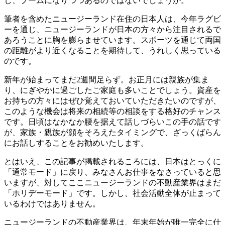
し、ブームになりつつあるのではないでしょうか。
筆者を含めたニュージーランド在住の日本人は、今年ラグビ
ーを通じ、ニュージーランドが日本の方々から注目されるで
あろうことに胸を膨らませています。スポーツを通じて両国
の距離がより近くなることを期待して、うれしく思っている
のです。
新年が始まってまだ2週間足らず。お正月には親族が集ま
り、にぎやかに過ごしたご家庭も多いことでしょう。資産を
お持ちの方々にはぜひ覚えておいていただきたいのですが、
このような機会は将来の相続等の相談をする格好のチャンス
です。日頃はなかなか腰を据えて話しづらいこの手の話です
が、家族・親族が顔をそろえたタイミングで、ざっくばらん
にお話しすることをお勧めいたします。
とはいえ、この記事が掲載されるころには、日本はとっくに
「通常モード」に戻り、みなさんお仕事をなさっていると思
いますが、対してここニュージーランドの不動産業界はまだ
「ホリデーモード」です。しかし、社会活動全体が止まって
いるわけではありません。
ニュージーランドの不動産業界は、年末年始が唯一完全に仕