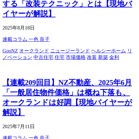
する「改装テクニック」とは【現地バ
イヤーが解説】
2025年8月18日
連載コラム
一色 良子
GooNZ
オークランド
ニュージーランド
ヘルシーホーム
リ
ノベーション
中古住宅
住宅
市場価格
改装
新築
金利
【連載209回目】NZ不動産、2025年6月
「一般居住物件価格」は概ね下落も、
オークランドは好調【現地バイヤーが
解説】
2025年7月11日
連載コラム
一色 良子