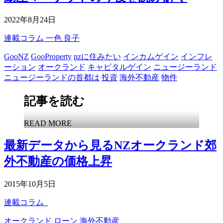
2022年8月24日
連載コラム
一色 良子
GooNZ
GooProperty
nzに住みたい
インカムゲイン
インフレ
ーション
オークランド
キャピタルゲイン
ニュージーランド
ニュージーランドの首都は
投資
海外不動産
物件
記事を読む
READ MORE
最新データから見るNZオークランド郊
外不動産の価格上昇
2015年10月5日
連載コラム
オークランド
ローン
海外不動産