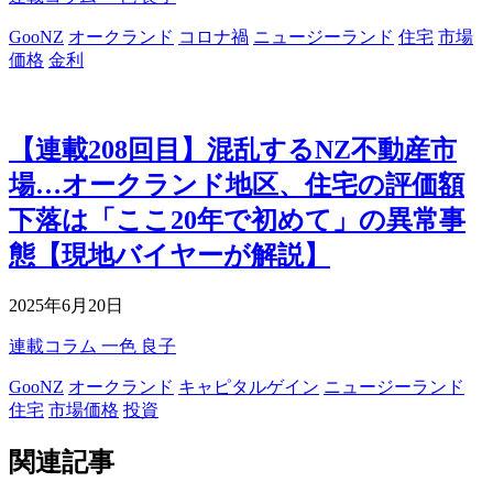
GooNZ
オークランド
コロナ禍
ニュージーランド
住宅
市場
価格
金利
【連載208回目】混乱するNZ不動産市
場…オークランド地区、住宅の評価額
下落は「ここ20年で初めて」の異常事
態【現地バイヤーが解説】
2025年6月20日
連載コラム
一色 良子
GooNZ
オークランド
キャピタルゲイン
ニュージーランド
住宅
市場価格
投資
関連記事