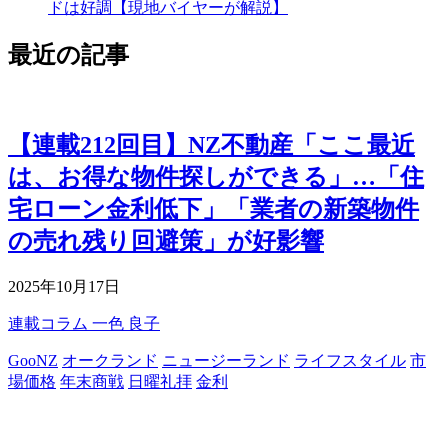
ドは好調【現地バイヤーが解説】
最近の記事
【連載212回目】NZ不動産「ここ最近
は、お得な物件探しができる」…「住
宅ローン金利低下」「業者の新築物件
の売れ残り回避策」が好影響
2025年10月17日
連載コラム
一色 良子
GooNZ
オークランド
ニュージーランド
ライフスタイル
市
場価格
年末商戦
日曜礼拝
金利