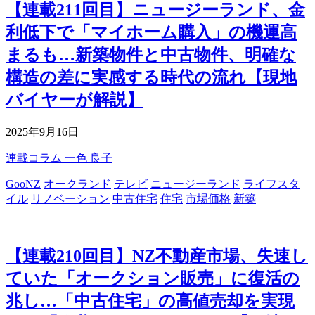
【連載211回目】ニュージーランド、金
利低下で「マイホーム購入」の機運高
まるも…新築物件と中古物件、明確な
構造の差に実感する時代の流れ【現地
バイヤーが解説】
2025年9月16日
連載コラム
一色 良子
GooNZ
オークランド
テレビ
ニュージーランド
ライフスタ
イル
リノベーション
中古住宅
住宅
市場価格
新築
【連載210回目】NZ不動産市場、失速し
ていた「オークション販売」に復活の
兆し…「中古住宅」の高値売却を実現