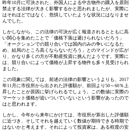
昨年10月に可決された、外国人による中古物件の購入を原則
禁止する法律が大きく影響するかと思われましたが、実際に
はそれほどではなく、危惧していたような状況にはなりませ
んでした。
しかしながら、この法律の可決が広く報道されるとともに高
い関心を集めたことで「価格下落は避けられないだろう」
「オークションでの競り合いでは国内のみの争いになるた
め、結局のところ高くならないだろう」とのマインドが広が
り、かなり多くの方が不動産投資に挑んだようです。実際に
は、競り合いによって価格が上昇する物件も多々見受けられ
ました。
この現象に関しては、前述の法律の影響というよりも、2017
年11月に市役所から出された評価額が、前回より50～60％上
昇したことが原因に挙げられるでしょう。この数値に実際の
マーケット価格が追いついていないという影響があったので
はと思われます。
しかし、今年から来年にかけては、市役所が算出した評価額
に近づき、そしてそれを越えていく数値が期待できる時期で
はないかと考えます。それによって投資家は、ある程度の安