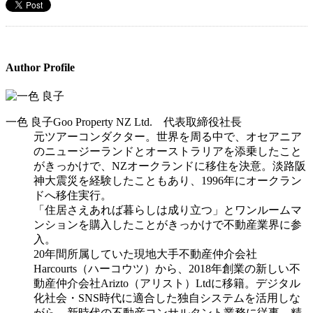
Author Profile
一色 良子
Goo Property NZ Ltd. 代表取締役社長
元ツアーコンダクター。世界を周る中で、オセアニア
のニュージーランドとオーストラリアを添乗したこと
がきっかけで、NZオークランドに移住を決意。淡路阪
神大震災を経験したこともあり、1996年にオークラン
ドへ移住実行。
「住居さえあれば暮らしは成り立つ」とワンルームマ
ンションを購入したことがきっかけで不動産業界に参
入。
20年間所属していた現地大手不動産仲介会社
Harcourts（ハーコウツ）から、2018年創業の新しい不
動産仲介会社Arizto（アリスト）Ltdに移籍。デジタル
化社会・SNS時代に適合した独自システムを活用しな
がら、新時代の不動産コンサルタント業務に従事。精