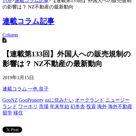
TOP
>
連載コラム記事
>
【連載第133回】外国人への販売規制
の影響は？ NZ不動産の最新動向
連載コラム記事
Column
【連載第133回】外国人への販売規制の
影響は？ NZ不動産の最新動向
2019年1月15日
連載コラム
一色 良子
GooNZ
GooProperty
nzに住みたい
オークランド
ニュージー
ランド
ワーホリ
市場
年末年始
幻冬舎
投資
海外
海外不動産
留学
移住