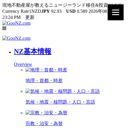
現地不動産屋が教えるニュージーランド移住&投資ガイド
Currency Rate
1NZD
JPY
92.93
USD
0.589
2026年08月07日
23:24 PM 更新
NZ基本情報
Overview
地理・首都・時差
気候・地震・核問題・人口・言語
宗教・治安・為替