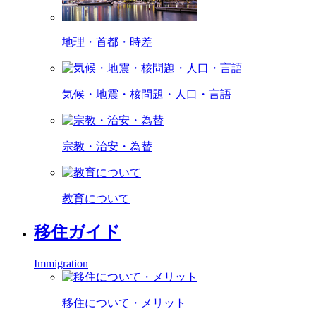
地理・首都・時差
気候・地震・核問題・人口・言語
宗教・治安・為替
教育について
移住ガイド
Immigration
移住について・メリット