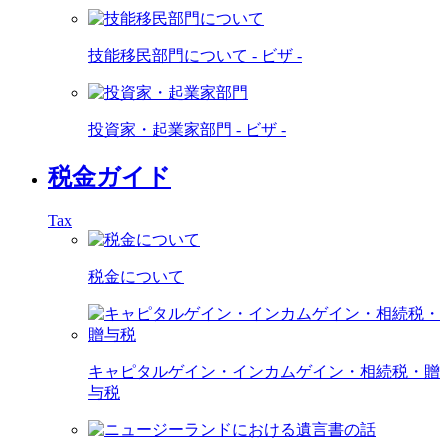
技能移民部門について - ビザ -
投資家・起業家部門 - ビザ -
税金ガイド
Tax
税金について
キャピタルゲイン・インカムゲイン・相続税・贈
与税