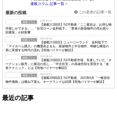
連載コラム 記事一覧 >
この著者の記事一覧
最新の投稿
2025.10.17
連載コラム
【連載212回目】NZ不動産「ここ最近は、お得な物
件探しができる」…「住宅ローン金利低下」「業者の新築物件の売れ残り
回避策」が好影響
2025.09.16
連載コラム
【連載211回目】ニュージーランド、金利低下で
「マイホーム購入」の機運高まるも…新築物件と中古物件、明確な構造の
差に実感する時代の流れ【現地バイヤーが解説】
2025.08.18
連載コラム
【連載210回目】NZ不動産市場、失速していた「オ
ークション販売」に復活の兆し…「中古住宅」の高値売却を実現する「改
装テクニック」とは【現地バイヤーが解説】
2025.07.11
連載コラム
【連載209回目】NZ不動産、2025年6月「一般居住
物件価格」は概ね下落も、オークランドは好調【現地バイヤーが解説】
最近の記事