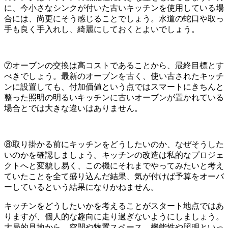
に、今小さなシンクが付いた古いキッチンを使用している場
合には、尚更にそう感じることでしょう。水道の蛇口や取っ
手も良く手入れし、綺麗にしておくとよいでしょう。
⑦オーブンの交換は高コストであることから、最終目標とす
べきでしょう。最新のオーブンを古く、使い古されたキッチ
ンに設置しても、付加価値という点ではスマートにきちんと
整った照明の明るいキッチンに古いオーブンが置かれている
場合とでは大きな違いはありません。
⑧取り掛かる前にキッチンをどうしたいのか、なぜそうした
いのかを確認しましょう。キッチンの改造は私的なプロジェ
クトへと変貌し易く、この機にそれまでやってみたいと考え
ていたことを全て盛り込んだ結果、気が付けば予算をオーバ
ーしているという結果になりかねません。
キッチンをどうしたいかを考えることがスタート地点ではあ
りますが、個人的な趣向に走り過ぎないようにしましょう。
大局的見地から、空間や物置スペース、機能性や照明といっ