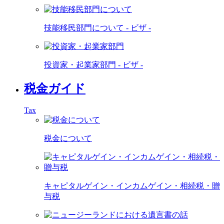
技能移民部門について - ビザ -
投資家・起業家部門 - ビザ -
税金ガイド
Tax
税金について
キャピタルゲイン・インカムゲイン・相続税・贈
与税