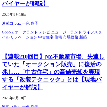
バイヤーが解説】
2025年9月16日
連載コラム
一色 良子
GooNZ
オークランド
テレビ
ニュージーランド
ライフスタ
イル
リノベーション
中古住宅
住宅
市場価格
新築
【連載210回目】NZ不動産市場、失速し
ていた「オークション販売」に復活の
兆し…「中古住宅」の高値売却を実現
する「改装テクニック」とは【現地バ
イヤーが解説】
2025年8月18日
連載コラム
一色 良子