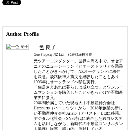
Author Profile
一色 良子
Goo Property NZ Ltd. 代表取締役社長
元ツアーコンダクター。世界を周る中で、オセア
ニアのニュージーランドとオーストラリアを添乗
したことがきっかけで、NZオークランドに移住
を決意。淡路阪神大震災を経験したこともあり、
1996年にオークランドへ移住実行。
「住居さえあれば暮らしは成り立つ」とワンルー
ムマンションを購入したことがきっかけで不動産
業界に参入。
20年間所属していた現地大手不動産仲介会社
Harcourts（ハーコウツ）から、2018年創業の新し
い不動産仲介会社Arizto（アリスト）Ltdに移籍。
デジタル化社会・SNS時代に適合した独自システ
ムを活用しながら、新時代の不動産コンサルタン
ト業務に従事。精力的に活動している。