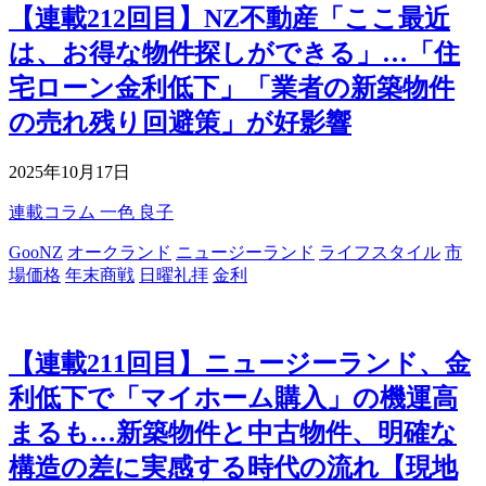
【連載212回目】NZ不動産「ここ最近
は、お得な物件探しができる」…「住
宅ローン金利低下」「業者の新築物件
の売れ残り回避策」が好影響
2025年10月17日
連載コラム
一色 良子
GooNZ
オークランド
ニュージーランド
ライフスタイル
市
場価格
年末商戦
日曜礼拝
金利
【連載211回目】ニュージーランド、金
利低下で「マイホーム購入」の機運高
まるも…新築物件と中古物件、明確な
構造の差に実感する時代の流れ【現地