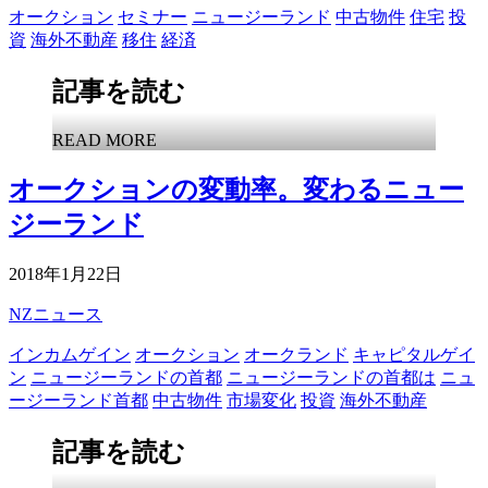
オークション
セミナー
ニュージーランド
中古物件
住宅
投
資
海外不動産
移住
経済
記事を読む
READ MORE
オークションの変動率。変わるニュー
ジーランド
2018年1月22日
NZニュース
インカムゲイン
オークション
オークランド
キャピタルゲイ
ン
ニュージーランドの首都
ニュージーランドの首都は
ニュ
ージーランド首都
中古物件
市場変化
投資
海外不動産
記事を読む