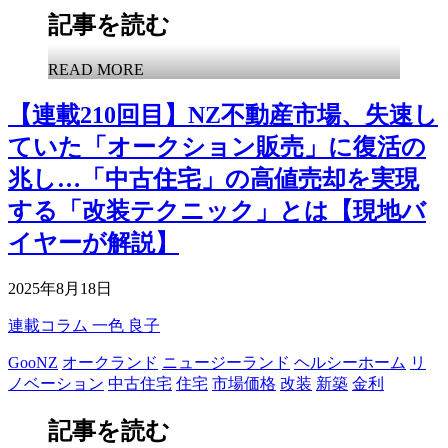
記事を読む
READ MORE
【連載210回目】NZ不動産市場、失速し
ていた「オークション販売」に復活の
兆し…「中古住宅」の高値売却を実現
する「改装テクニック」とは【現地バ
イヤーが解説】
2025年8月18日
連載コラム
一色 良子
GooNZ
オークランド
ニュージーランド
ヘルシーホーム
リ
ノベーション
中古住宅
住宅
市場価格
改装
新築
金利
記事を読む