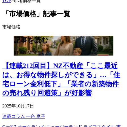
TOP
>
市場価格一覧
「市場価格」記事一覧
市場価格
記事を読む
READ MORE
【連載212回目】NZ不動産「ここ最近
は、お得な物件探しができる」…「住
宅ローン金利低下」「業者の新築物件
の売れ残り回避策」が好影響
2025年10月17日
連載コラム
一色 良子
GooNZ
オークランド
ニュージーランド
ライフスタイル
市