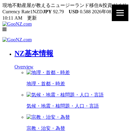
現地不動産屋が教えるニュージーランド移住&投資ガイド
Currency Rate
1NZD
JPY
92.79
USD
0.588
2026年08月06日
10:11 AM 更新
NZ基本情報
Overview
地理・首都・時差
気候・地震・核問題・人口・言語
宗教・治安・為替