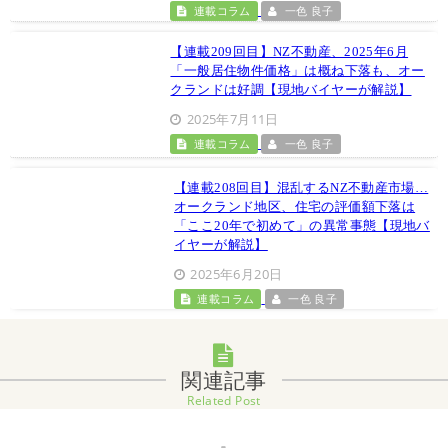
連載コラム
一色 良子
【連載209回目】NZ不動産、2025年6月
「一般居住物件価格」は概ね下落も、オー
クランドは好調【現地バイヤーが解説】
2025年7月11日
連載コラム
一色 良子
【連載208回目】混乱するNZ不動産市場…
オークランド地区、住宅の評価額下落は
「ここ20年で初めて」の異常事態【現地バ
イヤーが解説】
2025年6月20日
連載コラム
一色 良子
関連記事
Related Post