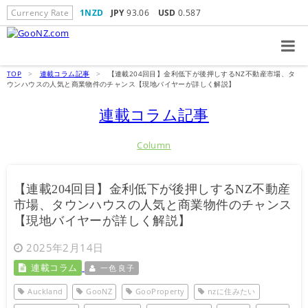
Currency Rate
1NZD
JPY
93.06
USD
0.587
TOP
>
連載コラム記事
>
【連載204回目】金利低下が後押しするNZ不動産市場、タ
ウンハウスの人気と商業物件のチャンス【現地バイヤーが詳しく解説】
連載コラム記事
Column
【連載204回目】金利低下が後押しするNZ不動産
市場、タウンハウスの人気と商業物件のチャンス
【現地バイヤーが詳しく解説】
2025年2月14日
連載コラム
一色 良子
Auckland
GooNZ
GooProperty
nzに住みたい