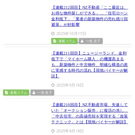
【連載212回目】NZ不動産「ここ最近は、
お得な物件探しができる」…「住宅ローン
金利低下」「業者の新築物件の売れ残り回
避策」が好影響
2025年10月17日
連載コラム
一色 良子
【連載211回目】ニュージーランド、金利
低下で「マイホーム購入」の機運高まる
も…新築物件と中古物件、明確な構造の差
に実感する時代の流れ【現地バイヤーが解
説】
2025年9月16日
連載コラム
一色 良子
【連載210回目】NZ不動産市場、失速して
いた「オークション販売」に復活の兆し…
「中古住宅」の高値売却を実現する「改装
テクニック」とは【現地バイヤーが解説】
2025年8月18日