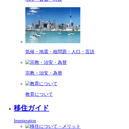
気候・地震・核問題・人口・言語
宗教・治安・為替
教育について
移住ガイド
Immigration