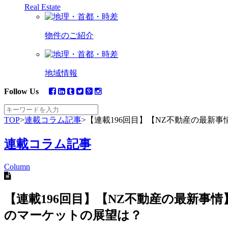
Real Estate
物件のご紹介
地域情報
Follow Us
TOP
>
連載コラム記事
>
【連載196回目】【NZ不動産の最新
連載コラム記事
Column
【連載196回目】【NZ不動産の最新事
のマーケットの展望は？