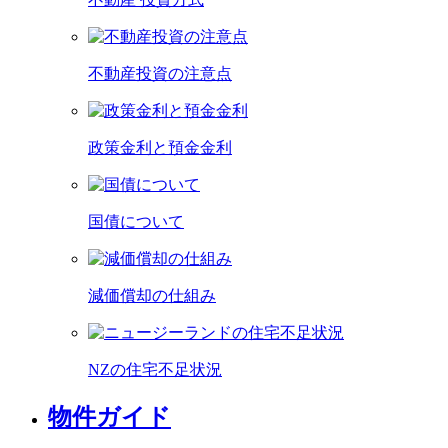
不動産投資の注意点
政策金利と預金金利
国債について
減価償却の仕組み
NZの住宅不足状況
物件ガイド