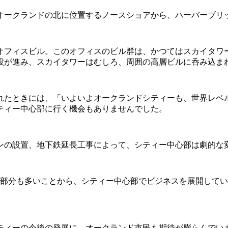
オークランドの北に位置するノースショアから、ハーバーブリ
オフィスビル。このオフィスのビル群は、かつてはスカイタワ
設が進み、スカイタワーはむしろ、周囲の高層ビルに呑み込ま
されたときには、「いよいよオークランドシティーも、世界レベ
ティー中心部に行く機会もありませんでした。
ンの設置、地下鉄延長工事によって、シティー中心部は劇的な
の部分も多いことから、シティー中心部でビジネスを展開して
ティーの今後の発展に、オークランド市民も期待が膨らんでい