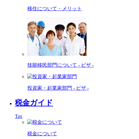
移住について・メリット
技能移民部門について - ビザ -
投資家・起業家部門 - ビザ -
税金ガイド
Tax
税金について