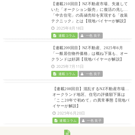
【連載210回目】NZ不動産市場、失速して
いた「オークション販売」に復活の兆し…
「中古住宅」の高値売却を実現する「改装
テクニック」とは【現地バイヤーが解説】
2025年8月18日
連載コラム
一色 良子
【連載209回目】NZ不動産、2025年6月
「一般居住物件価格」は概ね下落も、オー
クランドは好調【現地バイヤーが解説】
2025年7月11日
連載コラム
一色 良子
【連載208回目】混乱するNZ不動産市場…
オークランド地区、住宅の評価額下落は
「ここ20年で初めて」の異常事態【現地バ
イヤーが解説】
2025年6月20日
連載コラム
一色 良子