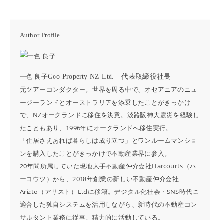
Author Profile
一色 良子
Goo Property NZ Ltd. 代表取締役社長
元ツアーコンダクター。世界を周る中で、オセアニアのニュ
ージーランドとオーストラリアを添乗したことがきっかけ
で、NZオークランドに移住を決意。淡路阪神大震災を経験し
たこともあり、1996年にオークランドへ移住実行。
「住居さえあれば暮らしは成り立つ」とワンルームマンショ
ンを購入したことがきっかけで不動産業界に参入。
20年間所属していた現地大手不動産仲介会社Harcourts（ハ
ーコウツ）から、2018年創業の新しい不動産仲介会社
Arizto（アリスト）Ltdに移籍。デジタル化社会・SNS時代に
適合した独自システムを活用しながら、新時代の不動産コン
サルタント業務に従事。精力的に活動している。