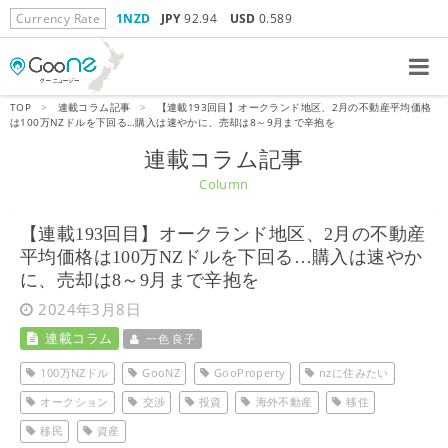
Currency Rate
1NZD
JPY
92.94
USD
0.589
TOP
>
連載コラム記事
>
【連載193回目】
オークランド地区、2月の不動産平均価格
は100万NZドルを下回る…購入は速やかに、売却は8～9月まで辛抱を
連載コラム記事
Column
【連載193回目】
オークランド地区、2月の不動産
平均価格は100万NZドルを下回る…購入は速やか
に、売却は8～9月まで辛抱を
2024年3月8日
連載コラム
一色 良子
100万NZドル
GooNZ
GooProperty
nzに住みたい
オークション
交渉
投資
海外不動産
移住
移民
資産