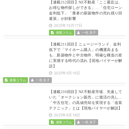
【連載212回目】NZ不動産「ここ最近は、
お得な物件探しができる」…「住宅ローン
金利低下」「業者の新築物件の売れ残り回
避策」が好影響
2025年10月17日
連載コラム
一色 良子
【連載211回目】ニュージーランド、金利
低下で「マイホーム購入」の機運高まる
も…新築物件と中古物件、明確な構造の差
に実感する時代の流れ【現地バイヤーが解
説】
2025年9月16日
連載コラム
一色 良子
【連載210回目】NZ不動産市場、失速して
いた「オークション販売」に復活の兆し…
「中古住宅」の高値売却を実現する「改装
テクニック」とは【現地バイヤーが解説】
2025年8月18日
連載コラム
一色 良子