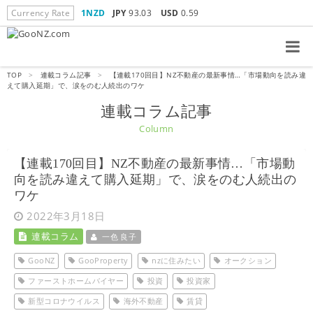
Currency Rate
1NZD
JPY
93.03
USD
0.59
TOP
>
連載コラム記事
>
【連載170回目】NZ不動産の最新事情…「市場動向を読み違
えて購入延期」で、涙をのむ人続出のワケ
連載コラム記事
Column
【連載170回目】NZ不動産の最新事情…「市場動
向を読み違えて購入延期」で、涙をのむ人続出の
ワケ
2022年3月18日
連載コラム
一色 良子
GooNZ
GooProperty
nzに住みたい
オークション
ファーストホームバイヤー
投資
投資家
新型コロナウイルス
海外不動産
賃貸