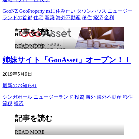
GooNZ
GooProperty
nzに住みたい
タウンハウス
ニュージー
ランドの首都
住宅
新築
海外不動産
移住
経済
金利
記事を読む
READ MORE
姉妹サイト「GooAsset」オープン！！
2019年5月9日
最新のお知らせ
シンガポール
ニュージーランド
投資
海外
海外不動産
移住
節税
経済
記事を読む
READ MORE