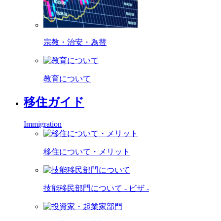
宗教・治安・為替
教育について
移住ガイド
Immigration
移住について・メリット
技能移民部門について - ビザ -