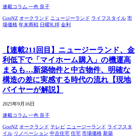
連載コラム
一色 良子
GooNZ
オークランド
ニュージーランド
ライフスタイル
市
場価格
年末商戦
日曜礼拝
金利
【連載211回目】ニュージーランド、金
利低下で「マイホーム購入」の機運高
まるも…新築物件と中古物件、明確な
構造の差に実感する時代の流れ【現地
バイヤーが解説】
2025年9月16日
連載コラム
一色 良子
GooNZ
オークランド
テレビ
ニュージーランド
ライフスタ
イル
リノベーション
中古住宅
住宅
市場価格
新築