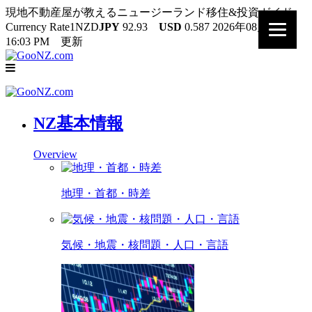
現地不動産屋が教えるニュージーランド移住&投資ガイド
Currency Rate
1NZD
JPY
92.93
USD
0.587
2026年08月07日
16:03 PM 更新
NZ基本情報
Overview
地理・首都・時差
気候・地震・核問題・人口・言語