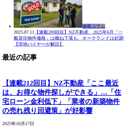
連載コラム
2025.07.11
【連載209回目】NZ不動産、2025年6月「一
般居住物件価格」は概ね下落も、オークランドは好調
【現地バイヤーが解説】
最近の記事
【連載212回目】NZ不動産「ここ最近
は、お得な物件探しができる」…「住
宅ローン金利低下」「業者の新築物件
の売れ残り回避策」が好影響
2025年10月17日