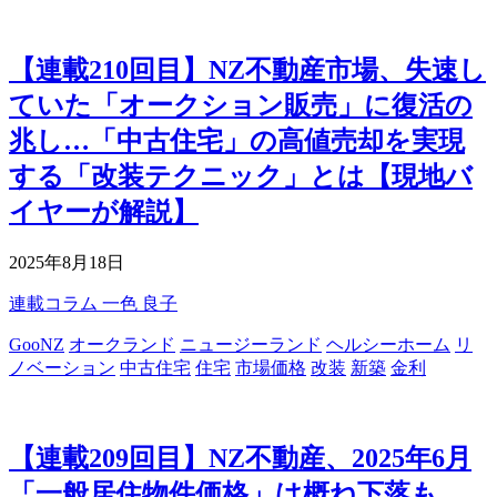
【連載210回目】NZ不動産市場、失速し
ていた「オークション販売」に復活の
兆し…「中古住宅」の高値売却を実現
する「改装テクニック」とは【現地バ
イヤーが解説】
2025年8月18日
連載コラム
一色 良子
GooNZ
オークランド
ニュージーランド
ヘルシーホーム
リ
ノベーション
中古住宅
住宅
市場価格
改装
新築
金利
【連載209回目】NZ不動産、2025年6月
「一般居住物件価格」は概ね下落も、