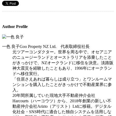
Author Profile
一色 良子
Goo Property NZ Ltd. 代表取締役社長
元ツアーコンダクター。世界を周る中で、オセアニア
のニュージーランドとオーストラリアを添乗したこと
がきっかけで、NZオークランドに移住を決意。淡路阪
神大震災を経験したこともあり、1996年にオークラン
ドへ移住実行。
「住居さえあれば暮らしは成り立つ」とワンルームマ
ンションを購入したことがきっかけで不動産業界に参
入。
20年間所属していた現地大手不動産仲介会社
Harcourts（ハーコウツ）から、2018年創業の新しい不
動産仲介会社Arizto（アリスト）Ltdに移籍。デジタル
化社会・SNS時代に適合した独自システムを活用しな