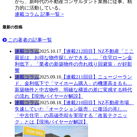
がら、新時代の不動産コンサルタント業務に従事。精
力的に活動している。
連載コラム 記事一覧 >
最新の投稿
この著者の記事一覧
連載コラム
2025.10.17
【連載212回目】NZ不動産「ここ
最近は、お得な物件探しができる」…「住宅ローン金
利低下」「業者の新築物件の売れ残り回避策」が好影
響
連載コラム
2025.09.16
【連載211回目】ニュージーラン
ド、金利低下で「マイホーム購入」の機運高まるも…
新築物件と中古物件、明確な構造の差に実感する時代
の流れ【現地バイヤーが解説】
連載コラム
2025.08.18
【連載210回目】NZ不動産市場、
失速していた「オークション販売」に復活の兆し…
「中古住宅」の高値売却を実現する「改装テクニッ
ク」とは【現地バイヤーが解説】