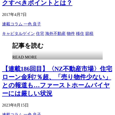
クすべきポイントとは？
2017年4月7日
連載コラム
一色 良子
キャピタルゲイン
住宅
海外不動産
物件
移住
節税
記事を読む
READ MORE
【連載186回目】〈NZ不動産市場〉住宅
ローン金利7％超、「売り物件少ない」
との報道も…ファーストホームバイヤ
ーには厳しい状況
2023年8月15日
連載コラム
一色 良子