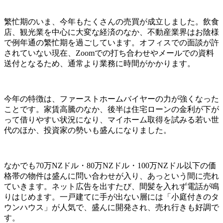
繁忙期のいま、今年もたくさんの売買が成立しました。飲食
店、観光業を中心に大変な経済のなか、不動産業界はお陰様
で例年通の繁忙期を過ごしています。オフィスでの面談が許
されていない現在、Zoomでの打ち合わせやメールでの資料
送付となるため、通常より業務に時間がかかります。
今年の特徴は、ファーストホームバイヤーの力が強くなった
ことです。家賃高騰のなか、後半は住宅ローンの金利が下が
って借りやすい状況になり、マイホーム取得を試みる若い世
代のほか、投資家の勢いも盛んになりました。
なかでも70万NZドル・80万NZドル・100万NZドル以下の価
格帯の物件は盛んに問い合わせが入り、あっという間に売れ
ていきます。ネット広告を出すたび、間髪を入れず電話が鳴
りはじめます。一戸建てに手が出ない層には「小庭付きのタ
ウンハウス」が人気で、盛んに開発され、売れ行きも好調で
す。