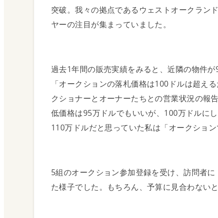
突破。我々の拠点であるウェストオークラン
経済について
ヤーの注目が集まっていました。
不動産投資におけ
日本と海外の違い
過去1年間の販売実績をみると、近隣の物件が
「オークションの落札価格は100ドルは超え
不動産 投資方式
クショナーとオーナーたちとの営業状況の報
低価格は95万ドルでもいいが、100万ドル
110万ドルだと思っていた私は「オークショ
不動産投資の注意
政策金利と預金金
5組のオークション参加登録を受け、訪問者に
た様子でした。もちろん、予算に見合わない
国債について