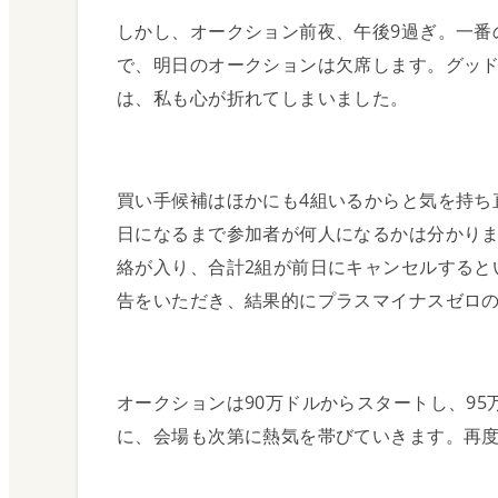
減価償却の仕組み
しかし、オークション前夜、午後9過ぎ。一番
で、明日のオークションは欠席します。グッ
は、私も心が折れてしまいました。
NZの住宅不足状況
物件ガイド
Real Estate
買い手候補はほかにも4組いるからと気を持ち
日になるまで参加者が何人になるかは分かり
絡が入り、合計2組が前日にキャンセルすると
告をいただき、結果的にプラスマイナスゼロの
物件のご紹介
オークションは90万ドルからスタートし、95
に、会場も次第に熱気を帯びていきます。再度
地域情報