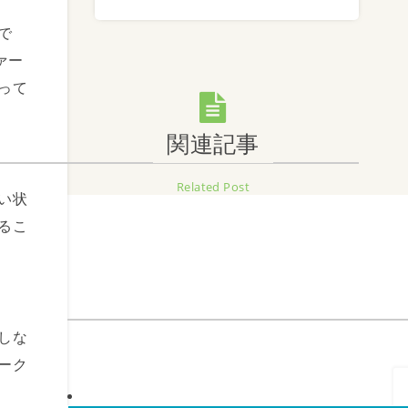
で
ァー
って
関連記事
Related Post
い状
るこ
しな
ーク