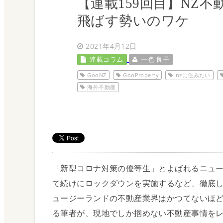
【連載159回目】NZ
飛ばす勢いのワケ
教育について
移住ガイド
2021年4月12日
連載コラム
一色 良子
Immigration
GooNZ
GooProperty
nzに住みたい
移住について・メ
海外不動産
技能移民部門について
「新型コロナ対策の優等生」とよばれるニュージ
て続けにロックダウンを実施するなど、徹底
ュージーランドの不動産業界はかつてないほ
投資家・起業家部門 
る筆者が、現地でしか掴めない不動産事情を