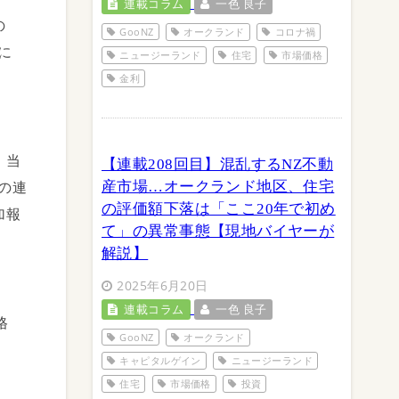
連載コラム
一色 良子
の
GooNZ
オークランド
コロナ禍
に
ニュージーランド
住宅
市場価格
金利
。当
【連載208回目】混乱するNZ不動
の連
産市場…オークランド地区、住宅
の評価額下落は「ここ20年で初め
加報
て」の異常事態【現地バイヤーが
解説】
2025年6月20日
連載コラム
一色 良子
格
GooNZ
オークランド
キャピタルゲイン
ニュージーランド
住宅
市場価格
投資