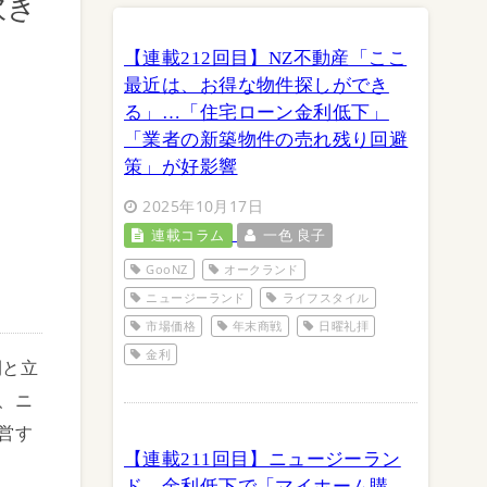
吹き
【連載212回目】NZ不動産「ここ
最近は、お得な物件探しができ
る」…「住宅ローン金利低下」
「業者の新築物件の売れ残り回避
策」が好影響
2025年10月17日
連載コラム
一色 良子
GooNZ
オークランド
ニュージーランド
ライフスタイル
市場価格
年末商戦
日曜礼拝
金利
間と立
、ニ
営す
【連載211回目】ニュージーラン
ド、金利低下で「マイホーム購