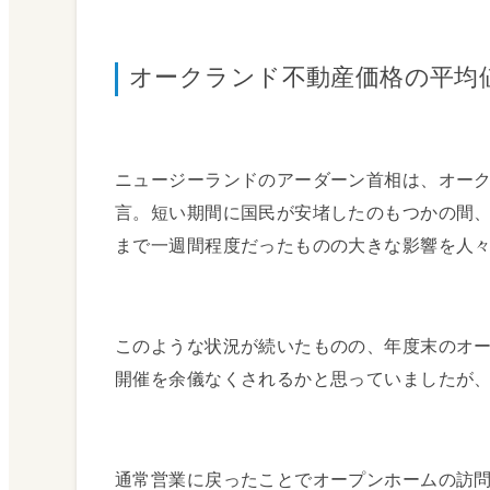
税金ガイド
Tax
オークランド不動産価格の平均値
ニュージーランドのアーダーン首相は、オーク
言。短い期間に国民が安堵したのもつかの間、
税金について
まで一週間程度だったものの大きな影響を人
キャピタルゲイン
このような状況が続いたものの、年度末のオー
開催を余儀なくされるかと思っていましたが
ニュージーランド
投資ガイド
Investment
通常営業に戻ったことでオープンホームの訪問