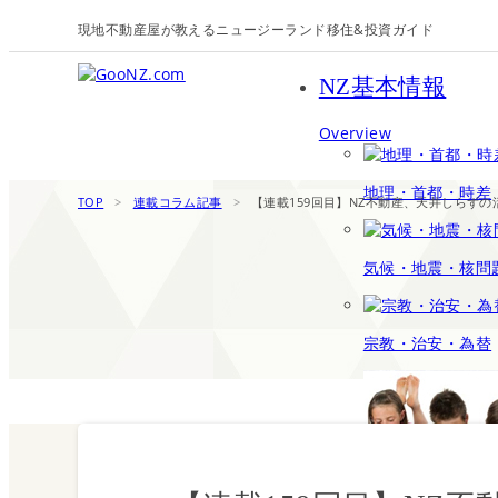
現地不動産屋が教えるニュージーランド移住&投資ガイド
NZ基本情報
Overview
地理・首都・時差
TOP
>
連載コラム記事
>
【連載159回目】NZ不動産、天井しらず
気候・地震・核問
宗教・治安・為替