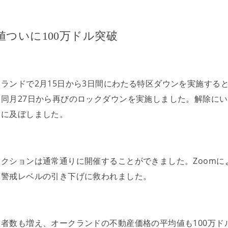
ついに100万ドル突破
ランドで2月15日から3日間にわたる特区ダウンを実施する
同月27日から再びのロックダウンを実施しました。解除に
々に及ぼしました。
・インカムゲイン・相続税・贈与税
クションは通常通りに開催することができました。Zoomに
、警戒レベルの引き下げに救われました。
における遺言書の話
者数も増え、オークランドの不動産価格の平均値も100万ド