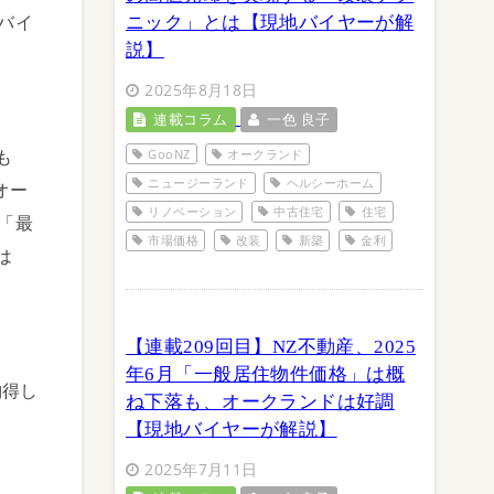
バイ
ニック」とは【現地バイヤーが解
説】
2025年8月18日
連載コラム
一色 良子
も
GooNZ
オークランド
ニュージーランド
ヘルシーホーム
オー
リノベーション
中古住宅
住宅
「最
市場価格
改装
新築
金利
は
【連載209回目】NZ不動産、2025
年6月「一般居住物件価格」は概
納得し
ね下落も、オークランドは好調
【現地バイヤーが解説】
2025年7月11日