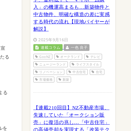
入」の機運高まるも…新築物件と
中古物件、明確な構造の差に実感
する時代の流れ【現地バイヤーが
解説】
2025年9月16日
連載コラム
一色 良子
と宣
いたる
GooNZ
オークランド
テレビ
ニュージーランド
ライフスタイル
リノベーション
中古住宅
住宅
市場価格
新築
よる
【連載210回目】NZ不動産市場、
失速していた「オークション販
売」に復活の兆し…「中古住宅」
ルを
の高値売却を実現する「改装テク