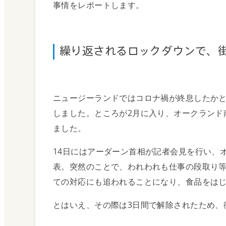
事情をレポートします。
技能移民部門について
繰り返されるロックダウンで、
投資家・起業家部門 
税金ガイド
ニュージーランドではコロナ禍が終息したか
Tax
しました。ところが2月に入り、オークランド
ました。
14日にはアーダーン首相が記者会見を行い、
表。突然のことで、われわれも仕事の段取り
ての対応にも追われることになり、食品をは
税金について
とはいえ、その際は3日間で解除されたため、
キャピタルゲイン