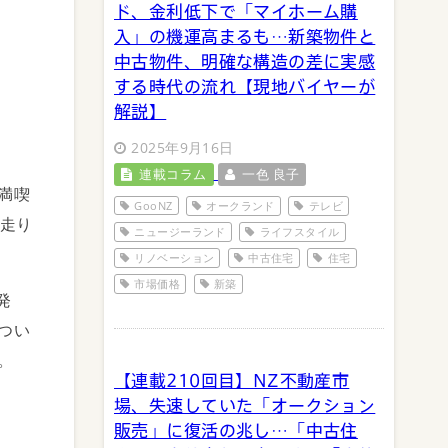
ド、金利低下で「マイホーム購
入」の機運高まるも…新築物件と
中古物件、明確な構造の差に実感
する時代の流れ【現地バイヤーが
解説】
2025年9月16日
連載コラム
一色 良子
満喫
GooNZ
オークランド
テレビ
が走り
ニュージーランド
ライフスタイル
リノベーション
中古住宅
住宅
市場価格
新築
発
つい
。
【連載210回目】NZ不動産市
場、失速していた「オークション
販売」に復活の兆し…「中古住