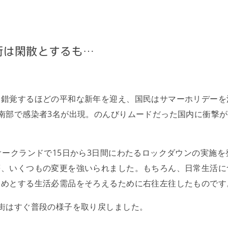
 - ビザ -
街は閑散とするも…
- ビザ -
と錯覚するほどの平和な新年を迎え、国民はサマーホリデーを
南部で感染者3名が出現。のんびりムードだった国内に衝撃
オークランドで15日から3日間にわたるロックダウンの実施を
等、いくつもの変更を強いられました。もちろん、日常生活に
じめとする生活必需品をそろえるために右往左往したものです
街はすぐ普段の様子を取り戻しました。
・インカムゲイン・相続税・贈与税