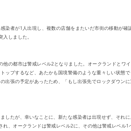
における遺言書の話
感染者が1人出現し、複数の店舗をまたいだ市街の移動が確
突入しました。
の他の都市は警戒レベル2となりました。オークランドとワ
ストップするなど、あたかも国境警備のような重々しい状態で
る
回の出張の予定があったため、「もし出張先でロックダウンに
いましたが、幸いなことに、新たな感染者は出現せず、それに
点
され、オークランドは警戒レベル2に、その他は警戒レベル1