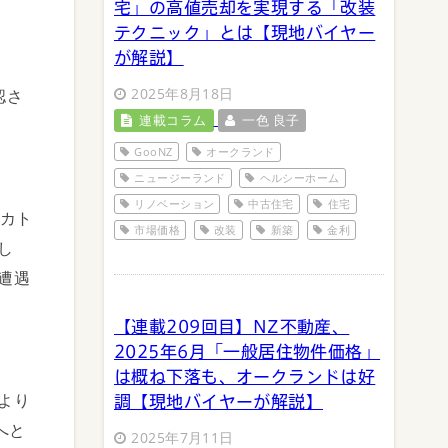
宅」の高値売却を実現する「改装
テクニック」とは【現地バイヤー
が解説】
2025年8月18日
認さ
連載コラム
一色 良子
GooNZ
オークランド
ニュージーランド
ヘルシーホーム
リノベーション
中古住宅
住宅
イカト
市場価格
改装
新築
金利
し
遭遇
【連載209回目】NZ不動産、
2025年6月「一般居住物件価格」
は概ね下落も、オークランドは好
より
調【現地バイヤーが解説】
へと
2025年7月11日