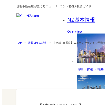
現地不動産屋が教えるニュージーランド移住&投資ガイド
NZ基本情報
Overview
TOP
>
連載コラム記事
>
【連載158回目】ニュージーランドで不動
地理・首都・時差