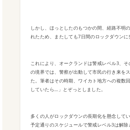
ニュージーランド
しかし、ほっとしたのもつかの間、経路不明の
投資ガイド
れたため、またしても7日間のロックダウンに
Investment
経済について
これにより、オークランドは警戒レベル3、そ
の境界では、警察が出動して市民の行き来を
不動産投資におけ
た。筆者はその時期、ワイカト地方への複数
日本と海外の違い
していたら…」とぞっとしました。
不動産 投資方式
多くの人がロックダウンの長期化を懸念して
不動産投資の注意
予定通りのスケジュールで警戒レベル3は解除