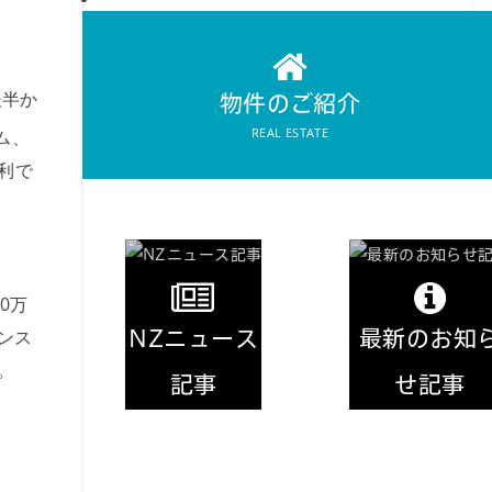
REAL ESTATE
物件のご紹介
後半か
物件のご紹介
REAL ESTATE
ム、
利で
0万
ンス
NZニュース
最新のお知
。
記事
せ記事
NEWS
INFORMATION