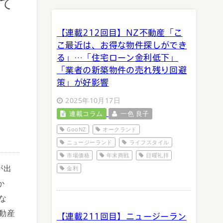
れて
【連載212回目】NZ不動産「こ
こ最近は、お得な物件探しができ
る」…「住宅ローン金利低下」
「業者の新築物件の売れ残り回避
策」が好影響
2025年10月17日
連載コラム
一色 良子
GooNZ
オークランド
ニュージーランド
ライフスタイル
市場価格
年末商戦
日曜礼拝
が出
金利
か
な
動産
【連載211回目】ニュージーラン