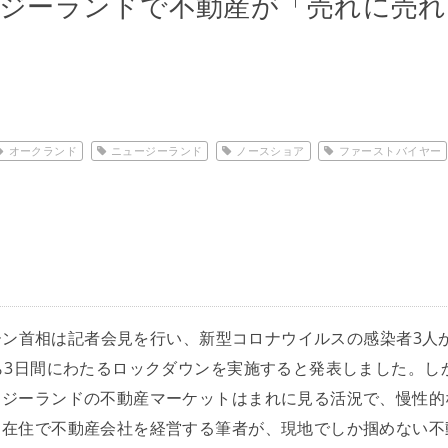
ージーランドで不動産が「売れに売
題・人口・言語
オークランド
ニュージーランド
ノースショア
ファーストバイヤー
ダーン首相は記者会見を行い、新型コロナウイルスの感染者3人
ら3日間にわたるロックダウンを実施すると発表しました。し
ージーランドの不動産マーケットはまれに見る活況で、慢性的
リット
ド在住で不動産会社を経営する筆者が、現地でしか掴めない不