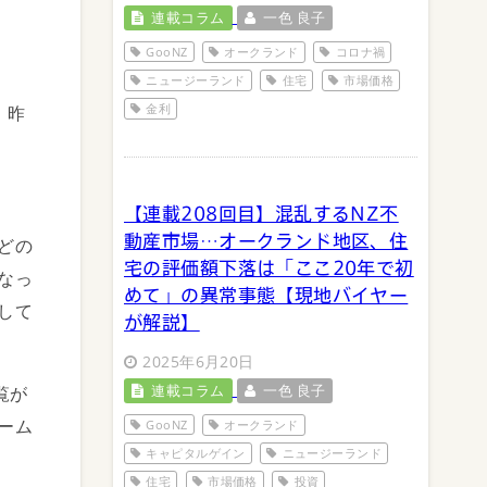
連載コラム
一色 良子
GooNZ
オークランド
コロナ禍
ニュージーランド
住宅
市場価格
金利
、昨
【連載208回目】混乱するNZ不
動産市場…オークランド地区、住
どの
宅の評価額下落は「ここ20年で初
なっ
めて」の異常事態【現地バイヤー
して
が解説】
2025年6月20日
連載コラム
一色 良子
覧が
ーム
GooNZ
オークランド
キャピタルゲイン
ニュージーランド
住宅
市場価格
投資