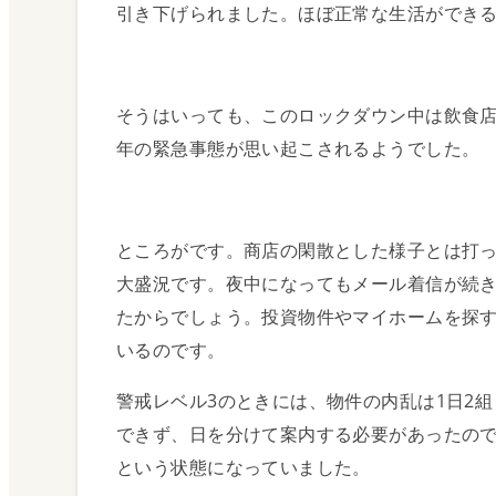
引き下げられました。ほぼ正常な生活ができ
政策金利と預金金
そうはいっても、このロックダウン中は飲食店
国債について
年の緊急事態が思い起こされるようでした。
減価償却の仕組み
ところがです。商店の閑散とした様子とは打
NZの住宅不足状況
大盛況です。夜中になってもメール着信が続
たからでしょう。投資物件やマイホームを探
物件ガイド
いるのです。
Real Estate
警戒レベル3のときには、物件の内乱は1日2
できず、日を分けて案内する必要があったの
物件のご紹介
という状態になっていました。