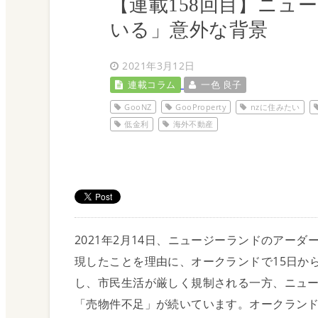
【連載158回目】ニュ
気候・地震・核問
いる」意外な背景
宗教・治安・為替
2021年3月12日
連載コラム
一色 良子
GooNZ
GooProperty
nzに住みたい
低金利
海外不動産
教育について
移住ガイド
2021年2月14日、ニュージーランドのアー
Immigration
現したことを理由に、オークランドで15日か
し、市民生活が厳しく規制される一方、ニュ
移住について・メ
「売物件不足」が続いています。オークラン