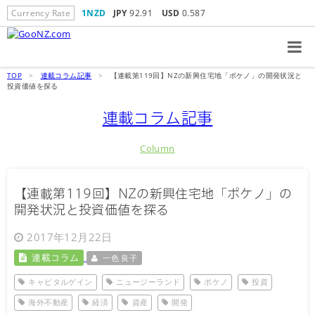
Currency Rate
1NZD
JPY
92.91
USD
0.587
TOP
>
連載コラム記事
>
【連載第119回】NZの新興住宅地「ポケノ」の開発状況と
投資価値を探る
連載コラム記事
Column
【連載第119回】NZの新興住宅地「ポケノ」の
開発状況と投資価値を探る
2017年12月22日
連載コラム
一色 良子
キャピタルゲイン
ニュージーランド
ポケノ
投資
海外不動産
経済
資産
開発