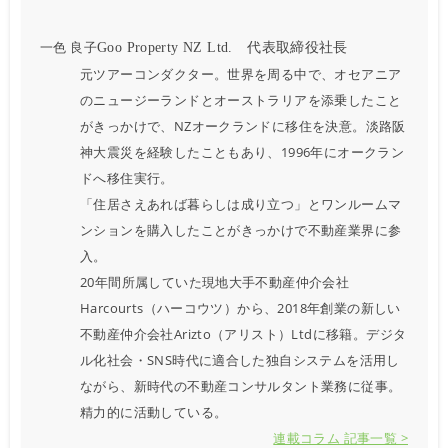
一色 良子
Goo Property NZ Ltd. 代表取締役社長
元ツアーコンダクター。世界を周る中で、オセアニア
のニュージーランドとオーストラリアを添乗したこと
がきっかけで、NZオークランドに移住を決意。淡路阪
神大震災を経験したこともあり、1996年にオークラン
ドへ移住実行。
「住居さえあれば暮らしは成り立つ」とワンルームマ
ンションを購入したことがきっかけで不動産業界に参
入。
20年間所属していた現地大手不動産仲介会社
Harcourts（ハーコウツ）から、2018年創業の新しい
不動産仲介会社Arizto（アリスト）Ltdに移籍。デジタ
ル化社会・SNS時代に適合した独自システムを活用し
ながら、新時代の不動産コンサルタント業務に従事。
精力的に活動している。
連載コラム 記事一覧 >