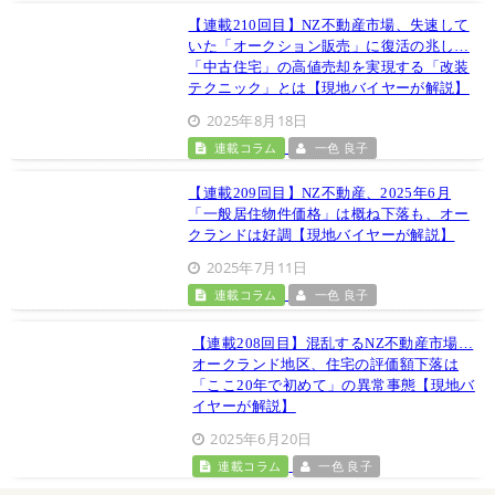
【連載210回目】NZ不動産市場、失速して
いた「オークション販売」に復活の兆し…
「中古住宅」の高値売却を実現する「改装
テクニック」とは【現地バイヤーが解説】
2025年8月18日
連載コラム
一色 良子
【連載209回目】NZ不動産、2025年6月
「一般居住物件価格」は概ね下落も、オー
クランドは好調【現地バイヤーが解説】
2025年7月11日
連載コラム
一色 良子
【連載208回目】混乱するNZ不動産市場…
オークランド地区、住宅の評価額下落は
「ここ20年で初めて」の異常事態【現地バ
イヤーが解説】
2025年6月20日
連載コラム
一色 良子