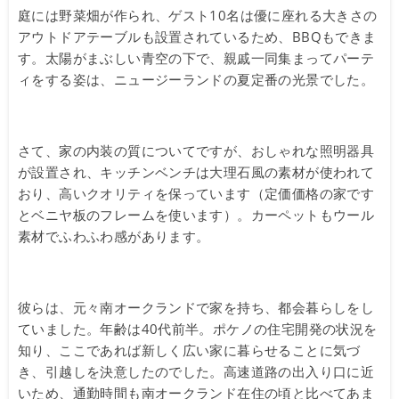
庭には野菜畑が作られ、ゲスト10名は優に座れる大きさの
アウトドアテーブルも設置されているため、BBQもできま
す。太陽がまぶしい青空の下で、親戚一同集まってパーテ
ィをする姿は、ニュージーランドの夏定番の光景でした。
さて、家の内装の質についてですが、おしゃれな照明器具
が設置され、キッチンベンチは大理石風の素材が使われて
おり、高いクオリティを保っています（定価価格の家です
とベニヤ板のフレームを使います）。カーペットもウール
素材でふわふわ感があります。
彼らは、元々南オークランドで家を持ち、都会暮らしをし
ていました。年齢は40代前半。ポケノの住宅開発の状況を
知り、ここであれば新しく広い家に暮らせることに気づ
き、引越しを決意したのでした。高速道路の出入り口に近
いため、通勤時間も南オークランド在住の頃と比べてあま