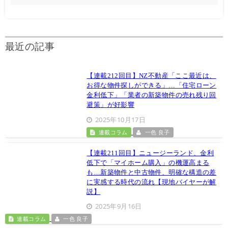
最近の記事
【連載212回目】NZ不動産「ここ最近は、
お得な物件探しができる」…「住宅ローン
金利低下」「業者の新築物件の売れ残り回
避策」が好影響
2025年10月17日
連載コラム
一色 良子
【連載211回目】ニュージーランド、金利
低下で「マイホーム購入」の機運高まる
も…新築物件と中古物件、明確な構造の差
に実感する時代の流れ【現地バイヤーが解
説】
2025年9月16日
連載コラム
一色 良子