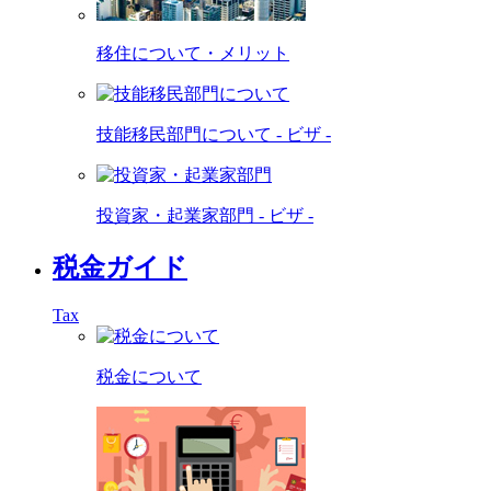
移住について・メリット
技能移民部門について - ビザ -
投資家・起業家部門 - ビザ -
税金ガイド
Tax
税金について