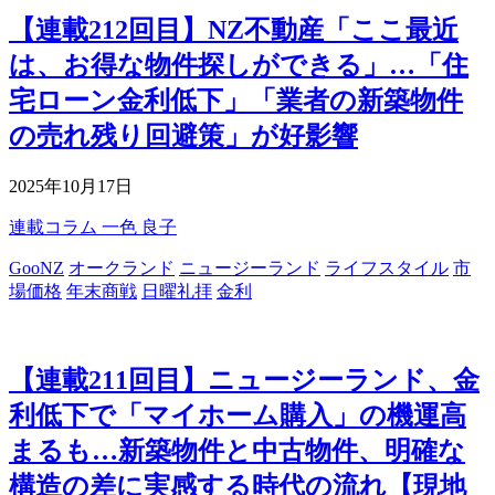
【連載212回目】NZ不動産「ここ最近
は、お得な物件探しができる」…「住
宅ローン金利低下」「業者の新築物件
の売れ残り回避策」が好影響
2025年10月17日
連載コラム
一色 良子
GooNZ
オークランド
ニュージーランド
ライフスタイル
市
場価格
年末商戦
日曜礼拝
金利
【連載211回目】ニュージーランド、金
利低下で「マイホーム購入」の機運高
まるも…新築物件と中古物件、明確な
構造の差に実感する時代の流れ【現地