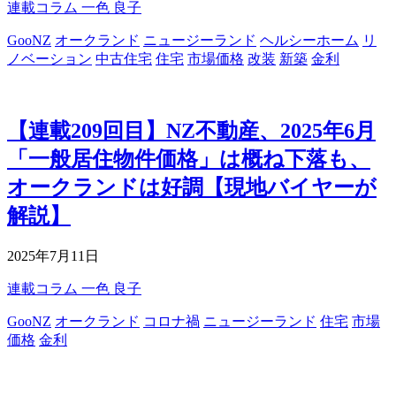
連載コラム
一色 良子
GooNZ
オークランド
ニュージーランド
ヘルシーホーム
リ
ノベーション
中古住宅
住宅
市場価格
改装
新築
金利
【連載209回目】NZ不動産、2025年6月
「一般居住物件価格」は概ね下落も、
オークランドは好調【現地バイヤーが
解説】
2025年7月11日
連載コラム
一色 良子
GooNZ
オークランド
コロナ禍
ニュージーランド
住宅
市場
価格
金利