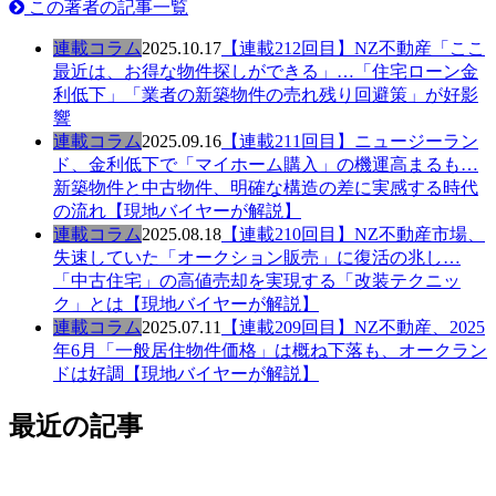
この著者の記事一覧
連載コラム
2025.10.17
【連載212回目】NZ不動産「ここ
最近は、お得な物件探しができる」…「住宅ローン金
利低下」「業者の新築物件の売れ残り回避策」が好影
響
連載コラム
2025.09.16
【連載211回目】ニュージーラン
ド、金利低下で「マイホーム購入」の機運高まるも…
新築物件と中古物件、明確な構造の差に実感する時代
の流れ【現地バイヤーが解説】
連載コラム
2025.08.18
【連載210回目】NZ不動産市場、
失速していた「オークション販売」に復活の兆し…
「中古住宅」の高値売却を実現する「改装テクニッ
ク」とは【現地バイヤーが解説】
連載コラム
2025.07.11
【連載209回目】NZ不動産、2025
年6月「一般居住物件価格」は概ね下落も、オークラン
ドは好調【現地バイヤーが解説】
最近の記事