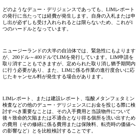
どのようなデュー・デリジェンスであっても、LIMレポート
の発行に当たっては経費が発生します。自身の入札または申
し出が必ずしも受け入れられるとは限らないため、これが1
つのハードルとなっています。
ニュージーランドの大半の自治体では、緊急性にもよります
が、200ドル～400ドルでLIMを発行しています。LIM申請を
取り消すこともできますが、定められた取り消し猶予期間内
に行う必要があり、また、LIMに係る作業の進行度合いに応
じたキャンセル料が発生する場合があります。
LIMレポート、または建設レポート、塩酸メタンフェタミン
検査などの他のデュー・デリジェンスにお金を投じる際に検
討すべき重要なことは、その入手費用と当該物件について
後々致命的欠陥または不適合となり得る個所を洗い出すため
の費用（その修繕に係る費用または保険料、転売時の価値へ
の影響など）とを比較検討することです。