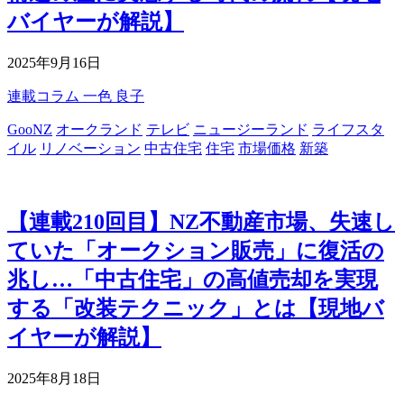
バイヤーが解説】
2025年9月16日
連載コラム
一色 良子
GooNZ
オークランド
テレビ
ニュージーランド
ライフスタ
イル
リノベーション
中古住宅
住宅
市場価格
新築
【連載210回目】NZ不動産市場、失速し
ていた「オークション販売」に復活の
兆し…「中古住宅」の高値売却を実現
する「改装テクニック」とは【現地バ
イヤーが解説】
2025年8月18日