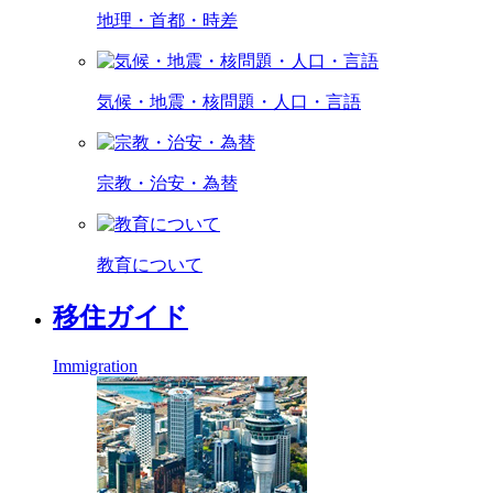
地理・首都・時差
気候・地震・核問題・人口・言語
宗教・治安・為替
教育について
移住ガイド
Immigration