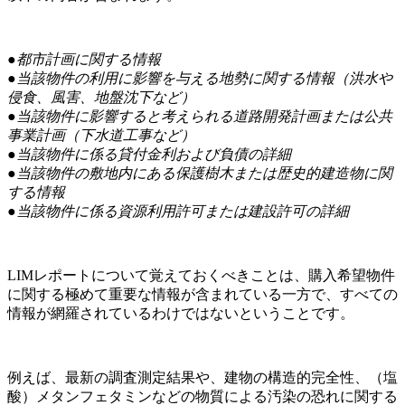
●都市計画に関する情報
●当該物件の利用に影響を与える地勢に関する情報（洪水や
侵食、風害、地盤沈下など）
●当該物件に影響すると考えられる道路開発計画または公共
事業計画（下水道工事など）
●当該物件に係る貸付金利および負債の詳細
●当該物件の敷地内にある保護樹木または歴史的建造物に関
する情報
●当該物件に係る資源利用許可または建設許可の詳細
LIMレポートについて覚えておくべきことは、購入希望物件
に関する極めて重要な情報が含まれている一方で、すべての
情報が網羅されているわけではないということです。
例えば、最新の調査測定結果や、建物の構造的完全性、（塩
酸）メタンフェタミンなどの物質による汚染の恐れに関する