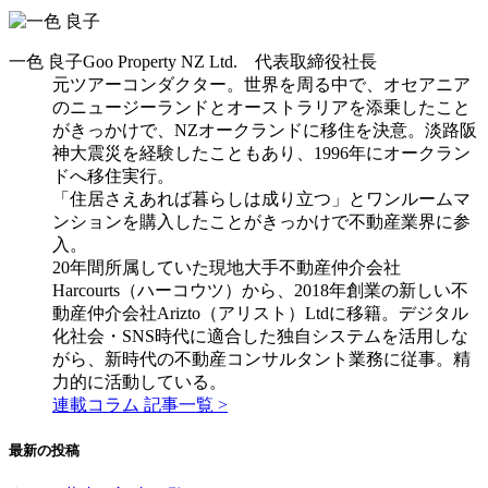
一色 良子
Goo Property NZ Ltd. 代表取締役社長
元ツアーコンダクター。世界を周る中で、オセアニア
のニュージーランドとオーストラリアを添乗したこと
がきっかけで、NZオークランドに移住を決意。淡路阪
神大震災を経験したこともあり、1996年にオークラン
ドへ移住実行。
「住居さえあれば暮らしは成り立つ」とワンルームマ
ンションを購入したことがきっかけで不動産業界に参
入。
20年間所属していた現地大手不動産仲介会社
Harcourts（ハーコウツ）から、2018年創業の新しい不
動産仲介会社Arizto（アリスト）Ltdに移籍。デジタル
化社会・SNS時代に適合した独自システムを活用しな
がら、新時代の不動産コンサルタント業務に従事。精
力的に活動している。
連載コラム 記事一覧 >
最新の投稿