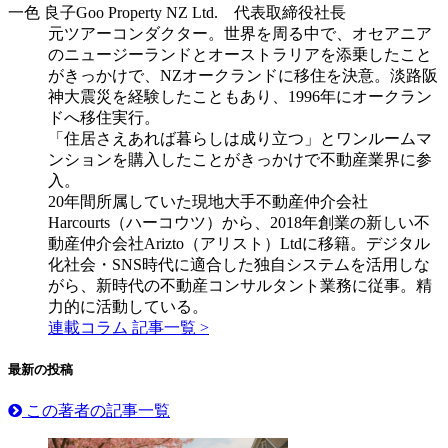
一色 良子
Goo Property NZ Ltd. 代表取締役社長
元ツアーコンダクター。世界を周る中で、オセアニア
のニュージーランドとオーストラリアを添乗したこと
がきっかけで、NZオークランドに移住を決意。淡路阪
神大震災を経験したこともあり、1996年にオークラン
ドへ移住実行。
「住居さえあれば暮らしは成り立つ」とワンルームマ
ンションを購入したことがきっかけで不動産業界に参
入。
20年間所属していた現地大手不動産仲介会社
Harcourts（ハーコウツ）から、2018年創業の新しい不
動産仲介会社Arizto（アリスト）Ltdに移籍。デジタル
化社会・SNS時代に適合した独自システムを活用しな
がら、新時代の不動産コンサルタント業務に従事。精
力的に活動している。
連載コラム 記事一覧 >
最新の投稿
この著者の記事一覧