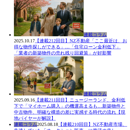
連載コラム
2025.10.17
【連載212回目】NZ不動産「ここ最近は、お
得な物件探しができる」…「住宅ローン金利低下」
「業者の新築物件の売れ残り回避策」が好影響
連載コラム
2025.09.16
【連載211回目】ニュージーランド、金利低
下で「マイホーム購入」の機運高まるも…新築物件と
中古物件、明確な構造の差に実感する時代の流れ【現
地バイヤーが解説】
連載コラム
2025.08.18
【連載210回目】NZ不動産市場、