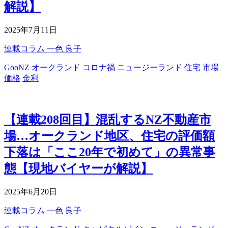
解説】
2025年7月11日
連載コラム
一色 良子
GooNZ
オークランド
コロナ禍
ニュージーランド
住宅
市場
価格
金利
【連載208回目】混乱するNZ不動産市
場…オークランド地区、住宅の評価額
下落は「ここ20年で初めて」の異常事
態【現地バイヤーが解説】
2025年6月20日
連載コラム
一色 良子