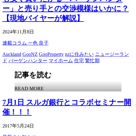
ー」と売り手との交渉模様はいかに？
【現地バイヤーが解説】
2024年11月8日
連載コラム
一色 良子
Auckland
GooNZ
GooProperty
nzに住みたい
ニュージーラン
ド
バーゲンハンター
マイホーム
住宅
繁忙期
記事を読む
READ MORE
7月1日 スルガ銀行とコラボセミナー開
催！！！
2017年5月24日