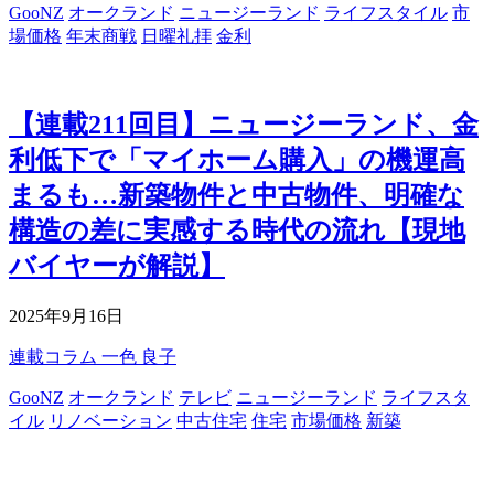
GooNZ
オークランド
ニュージーランド
ライフスタイル
市
場価格
年末商戦
日曜礼拝
金利
【連載211回目】ニュージーランド、金
利低下で「マイホーム購入」の機運高
まるも…新築物件と中古物件、明確な
構造の差に実感する時代の流れ【現地
バイヤーが解説】
2025年9月16日
連載コラム
一色 良子
GooNZ
オークランド
テレビ
ニュージーランド
ライフスタ
イル
リノベーション
中古住宅
住宅
市場価格
新築