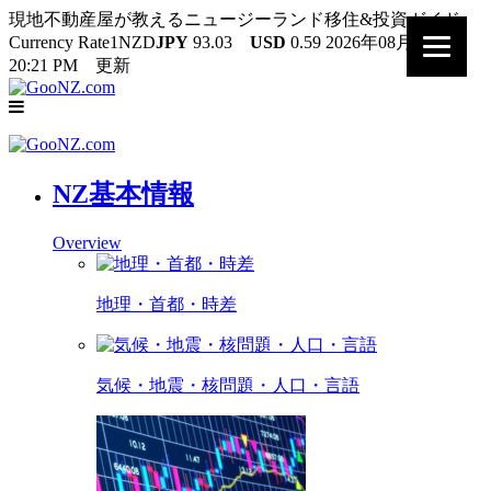
現地不動産屋が教えるニュージーランド移住&投資ガイド
Currency Rate
1NZD
JPY
93.03
USD
0.59
2026年08月09日
20:21 PM 更新
NZ基本情報
Overview
地理・首都・時差
気候・地震・核問題・人口・言語