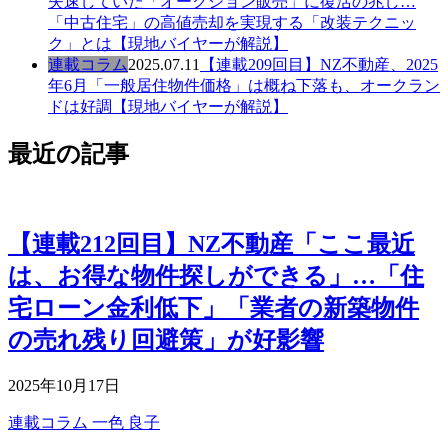
失速していた「オークション販売」に復活の兆し…
「中古住宅」の高値売却を実現する「改装テクニッ
ク」とは【現地バイヤーが解説】
連載コラム
2025.07.11
【連載209回目】NZ不動産、2025
年6月「一般居住物件価格」は概ね下落も、オークラン
ドは好調【現地バイヤーが解説】
最近の記事
【連載212回目】NZ不動産「ここ最近
は、お得な物件探しができる」…「住
宅ローン金利低下」「業者の新築物件
の売れ残り回避策」が好影響
2025年10月17日
連載コラム
一色 良子