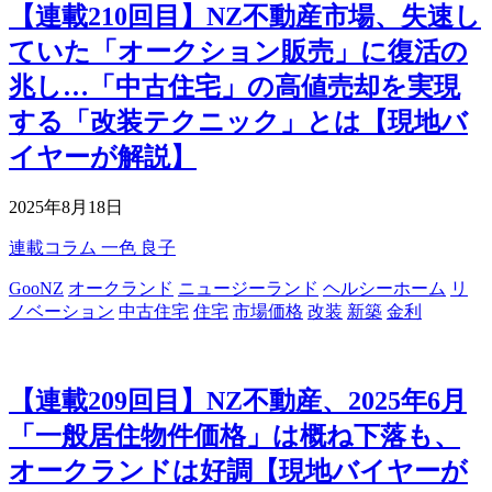
【連載210回目】NZ不動産市場、失速し
ていた「オークション販売」に復活の
兆し…「中古住宅」の高値売却を実現
する「改装テクニック」とは【現地バ
イヤーが解説】
2025年8月18日
連載コラム
一色 良子
GooNZ
オークランド
ニュージーランド
ヘルシーホーム
リ
ノベーション
中古住宅
住宅
市場価格
改装
新築
金利
【連載209回目】NZ不動産、2025年6月
「一般居住物件価格」は概ね下落も、
オークランドは好調【現地バイヤーが