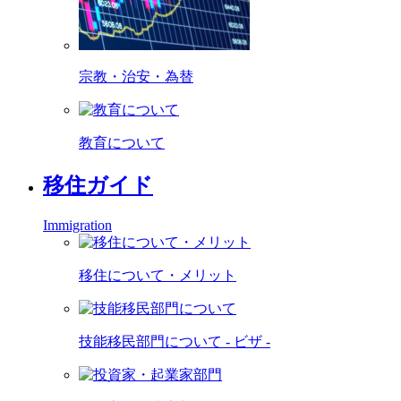
宗教・治安・為替
教育について
移住ガイド
Immigration
移住について・メリット
技能移民部門について - ビザ -