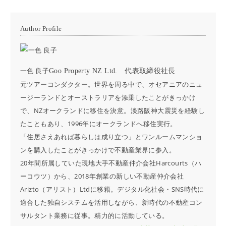
Author Profile
一色 良子
Goo Property NZ Ltd. 代表取締役社長
元ツアーコンダクター。世界を周る中で、オセアニアのニュ
ージーランドとオーストラリアを添乗したことがきっかけ
で、NZオークランドに移住を決意。淡路阪神大震災を経験し
たこともあり、1996年にオークランドへ移住実行。
「住居さえあれば暮らしは成り立つ」とワンルームマンショ
ンを購入したことがきっかけで不動産業界に参入。
20年間所属していた現地大手不動産仲介会社Harcourts（ハ
ーコウツ）から、2018年創業の新しい不動産仲介会社
Arizto（アリスト）Ltdに移籍。デジタル化社会・SNS時代に
適合した独自システムを活用しながら、新時代の不動産コン
サルタント業務に従事。精力的に活動している。