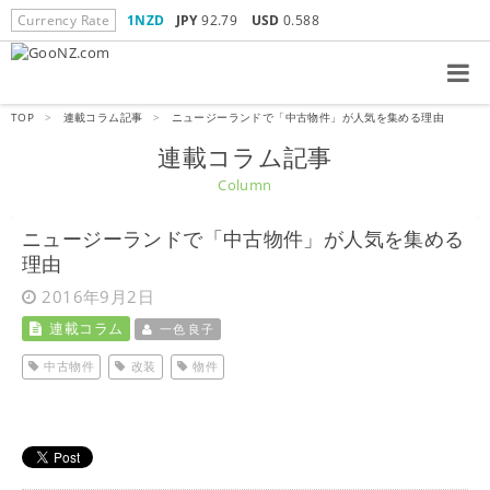
Currency Rate
1NZD
JPY
92.79
USD
0.588
TOP
>
連載コラム記事
>
ニュージーランドで「中古物件」が人気を集める理由
連載コラム記事
Column
ニュージーランドで「中古物件」が人気を集める
理由
2016年9月2日
連載コラム
一色 良子
中古物件
改装
物件