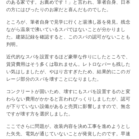
のある家です。お薦めです！」と言われ、筆者自身、日本
の方にはぴったりのお家だと喜んだものでした。
ところが、筆者自身で見学に行くと湯沸し器を発見。残念
ながら温泉で沸いているスパではないことが分かりまし
た。建築記録を確認すると、このスパの認可がないことも
判明。
近代的なスパを設置するほど豪華な作りにしたところで、
賃貸費用はそう多くは取れません。レトロなバーも残した
い気はしましたが、やはり古すぎたため、結果的にこのガ
レージ部分のスパを壊すことになりました。
コンクリートが固いため、壊すにもスパを設置するのと変
わらない費用がかかると言われびっくりしましたが、認可
が下りていない設備があると売買に影響しますので、無念
ですが壊す方を選択しました。
ここでさらに問題が。改装内容を決め工事を進めようとし
た矢先、電気が通じていないことが発覚したのです。早速