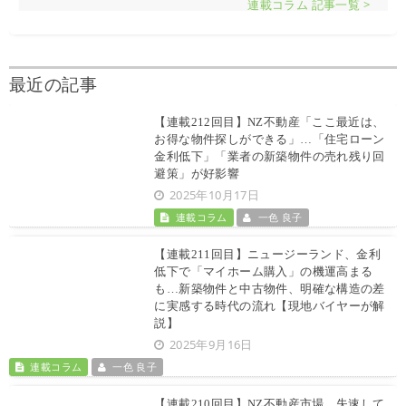
連載コラム 記事一覧 >
最近の記事
【連載212回目】NZ不動産「ここ最近は、
お得な物件探しができる」…「住宅ローン
金利低下」「業者の新築物件の売れ残り回
避策」が好影響
2025年10月17日
連載コラム
一色 良子
【連載211回目】ニュージーランド、金利
低下で「マイホーム購入」の機運高まる
も…新築物件と中古物件、明確な構造の差
に実感する時代の流れ【現地バイヤーが解
説】
2025年9月16日
連載コラム
一色 良子
【連載210回目】NZ不動産市場、失速して