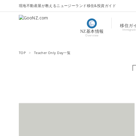
現地不動産屋が教えるニュージーランド移住&投資ガイド
移住ガ
Immigrat
NZ基本情報
Overview
TOP
>
Teacher Only Day一覧
「