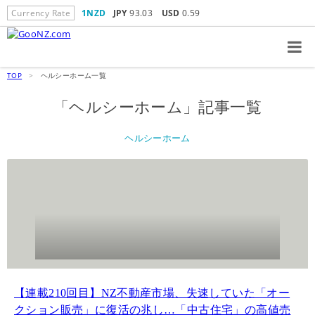
Currency Rate
1NZD
JPY
93.03
USD
0.59
TOP
>
ヘルシーホーム一覧
「ヘルシーホーム」記事一覧
ヘルシーホーム
【連載210回目】NZ不動産市場、失速していた「オー
クション販売」に復活の兆し…「中古住宅」の高値売