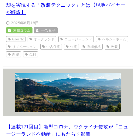
却を実現する「改装テクニック」とは【現地バイヤー
が解説】
2025年8月18日
連載コラム
一色 良子
GooNZ
オークランド
ニュージーランド
ヘルシーホーム
リノベーション
中古住宅
住宅
市場価格
改装
新築
金利
【連載171回目】新型コロナ、ウクライナ侵攻が「ニュ
ージーランド不動産」にもたらす影響