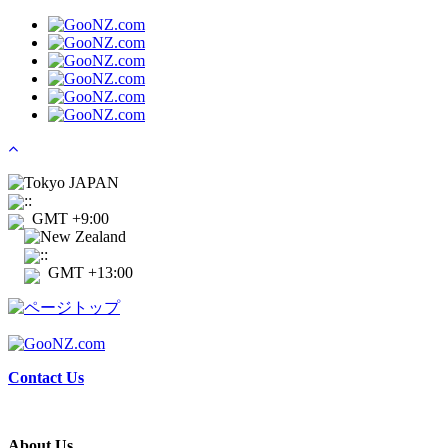
Tokyo JAPAN
:
:
GMT +9:00
New Zealand
:
:
GMT +13:00
Contact Us
About Us