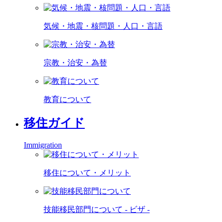
気候・地震・核問題・人口・言語
宗教・治安・為替
教育について
移住ガイド
Immigration
移住について・メリット
技能移民部門について - ビザ -