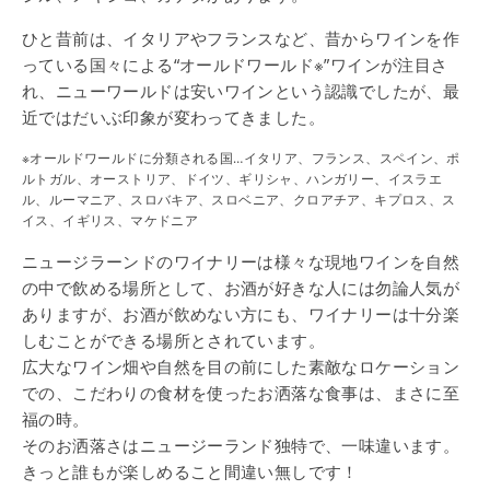
ひと昔前は、イタリアやフランスなど、昔からワインを作
っている国々による“オールドワールド※”ワインが注目さ
れ、ニューワールドは安いワインという認識でしたが、最
近ではだいぶ印象が変わってきました。
※オールドワールドに分類される国…イタリア、フランス、スペイン、ポ
ルトガル、オーストリア、ドイツ、ギリシャ、ハンガリー、イスラエ
ル、ルーマニア、スロバキア、スロベニア、クロアチア、キプロス、ス
イス、イギリス、マケドニア
ニュージラーンドのワイナリーは様々な現地ワインを自然
の中で飲める場所として、お酒が好きな人には勿論人気が
ありますが、お酒が飲めない方にも、ワイナリーは十分楽
しむことができる場所とされています。
広大なワイン畑や自然を目の前にした素敵なロケーション
での、こだわりの食材を使ったお洒落な食事は、まさに至
福の時。
そのお洒落さはニュージーランド独特で、一味違います。
きっと誰もが楽しめること間違い無しです！