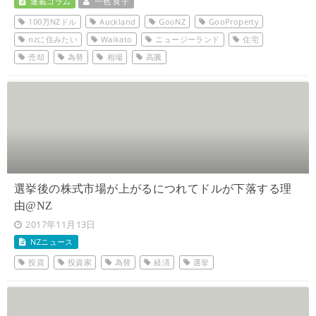
連載コラム
一色 良子
100万NZドル
Auckland
GooNZ
GooProperty
nzに住みたい
Waikato
ニュージーランド
住宅
売却
為替
相場
高騰
選挙後の株式市場が上がるにつれてドルが下落する理
由@NZ
2017年11月13日
NZニュース
投資
投資家
為替
経済
選挙