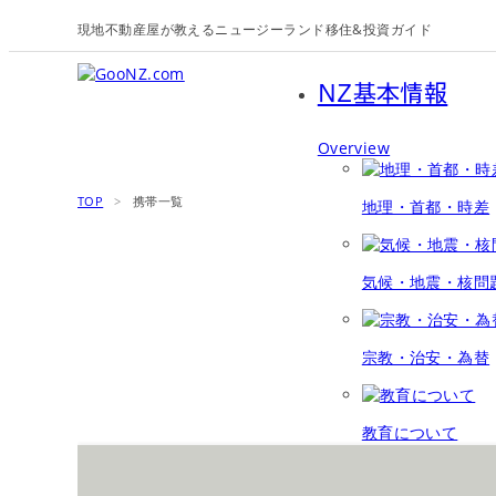
現地不動産屋が教えるニュージーランド移住&投資ガイド
NZ基本情報
Overview
TOP
>
携帯一覧
地理・首都・時差
気候・地震・核問
宗教・治安・為替
教育について
移住ガイド