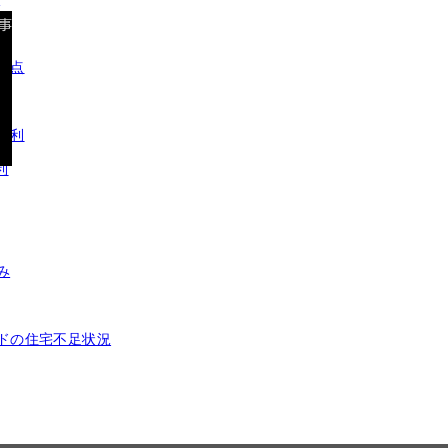
ら
点
利