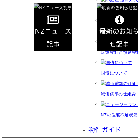
不動産 投資方式
NZニュース
最新のお知
不動産投資の注意
記事
せ記事
政策金利と預金金
NEWS
INFORMATION
国債について
減価償却の仕組み
NZの住宅不足状況
物件ガイド