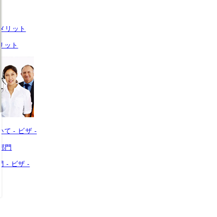
リット
 - ビザ -
- ビザ -