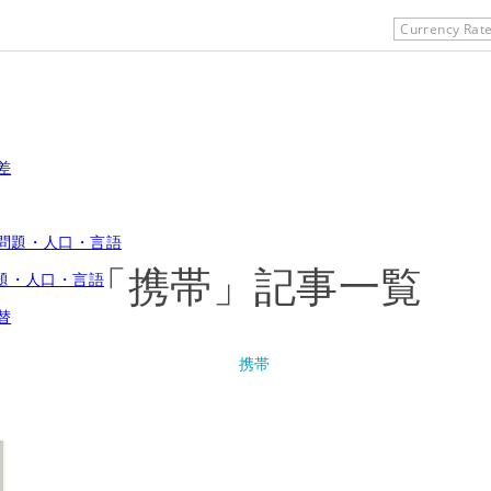
Currency Rat
「携帯」記事一覧
題・人口・言語
携帯