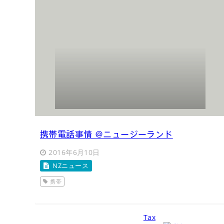
Immigration
移住について・メ
技能移民部門について
携帯電話事情 @ニュージーランド
2016年6月10日
NZニュース
投資家・起業家部門 
携帯
税金ガイド
Tax