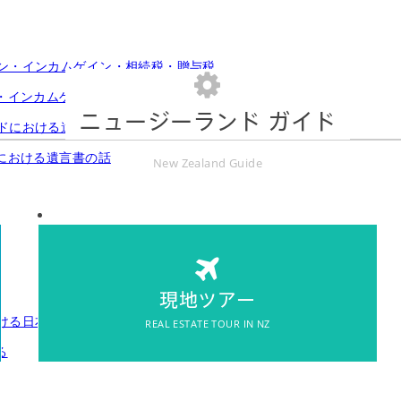
・インカムゲイン・相続税・贈与税
ニュージーランド ガイド
における遺言書の話
New Zealand Guide
REAL ESTATE TOUR IN NZ
現地ツアー
現地ツアー
REAL ESTATE TOUR IN NZ
る