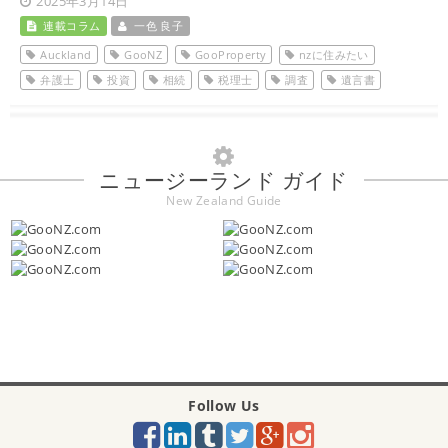
2025年3月14日
連載コラム
一色 良子
Auckland
GooNZ
GooProperty
nzに住みたい
弁護士
投資
相続
税理士
調査
遺言書
ニュージーランド ガイド
New Zealand Guide
Follow Us