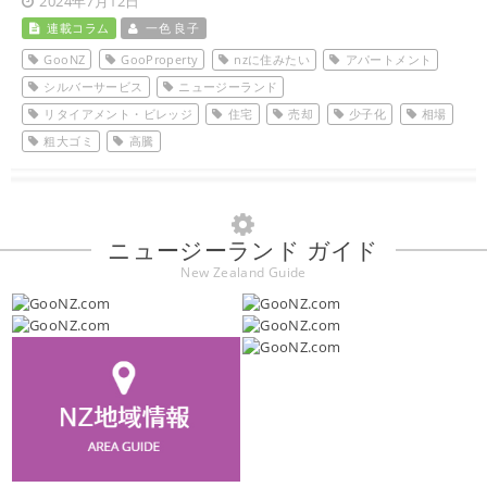
2024年7月12日
連載コラム
一色 良子
GooNZ
GooProperty
nzに住みたい
アパートメント
シルバーサービス
ニュージーランド
リタイアメント・ビレッジ
住宅
売却
少子化
相場
粗大ゴミ
高騰
ニュージーランド ガイド
New Zealand Guide