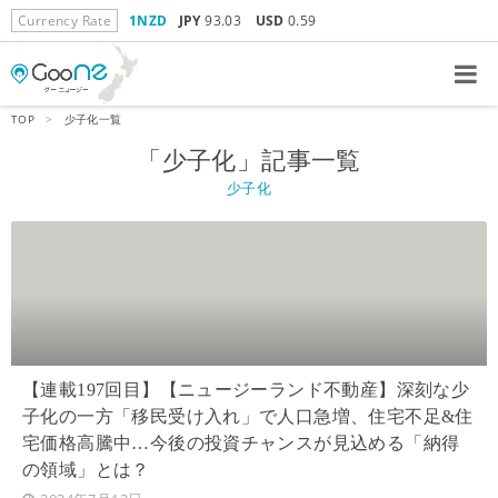
Currency Rate
1NZD
JPY
93.03
USD
0.59
TOP
>
少子化一覧
「少子化」記事一覧
少子化
【連載197回目】【ニュージーランド不動産】深刻な少
子化の一方「移民受け入れ」で人口急増、住宅不足&住
宅価格高騰中…今後の投資チャンスが見込める「納得
の領域」とは？