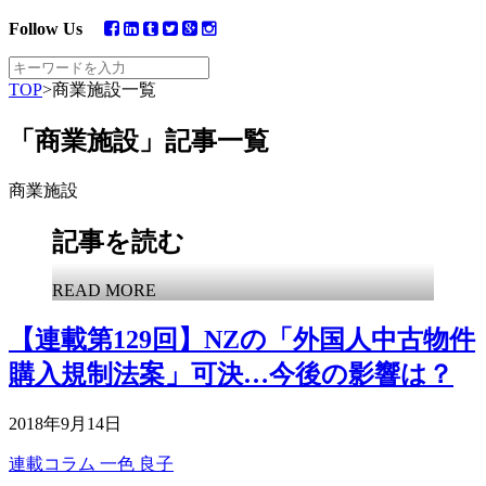
Follow Us
TOP
>
商業施設一覧
「商業施設」記事一覧
商業施設
記事を読む
READ MORE
【連載第129回】NZの「外国人中古物件
購入規制法案」可決…今後の影響は？
2018年9月14日
連載コラム
一色 良子