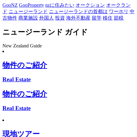
GooNZ
GooProperty
nzに住みたい
オークション
オークラン
ド
ニュージーランド
ニュージーランドの首都は
ワーホリ
中
古物件
商業施設
外国人
投資
海外不動産
留学
移住
節税
ニュージーランド ガイド
New Zealand Guide
物件のご紹介
Real Estate
物件のご紹介
Real Estate
現地ツアー