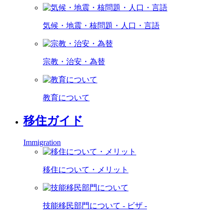
気候・地震・核問題・人口・言語
宗教・治安・為替
教育について
移住ガイド
Immigration
移住について・メリット
技能移民部門について - ビザ -