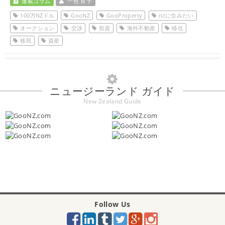
連載コラム
一色 良子
100万NZドル
GooNZ
GooProperty
nzに住みたい
オークション
交渉
投資
海外不動産
移住
移民
資産
ニュージーランド ガイド
New Zealand Guide
Follow Us