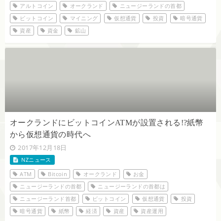
アルトコイン
オークランド
ニュージーランドの首都
ビットコイン
マイニング
仮想通貨
投資
暗号通貨
資産
資金
鉱山
オークランドにビットコインATMが設置される!?紙幣
から仮想通貨の時代へ
2017年12月18日
NZニュース
ATM
Bitcoin
オークランド
お金
ニュージーランドの首都
ニュージーランドの首都は
ニュージーランド首都
ビットコイン
仮想通貨
投資
暗号通貨
紙幣
経済
資産
資産運用