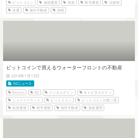
ビットコイン
仮想通貨
投資
暗号通貨
法規制
流通
海外不動産
節税
ビットコインで買えるウォーターフロントの不動産
2018年1月15日
NZニュース
Bitcoin
NZ
インカムゲイン
キャピタルゲイン
ニュージーランド
ビットコイン
ビットコインの使い道
仮想通貨
暗号通貨
海外不動産
資産運用