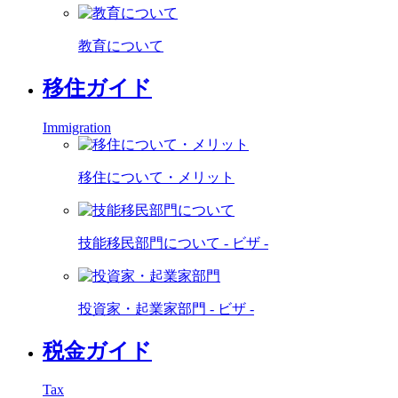
教育について
移住ガイド
Immigration
移住について・メリット
技能移民部門について - ビザ -
投資家・起業家部門 - ビザ -
税金ガイド
Tax