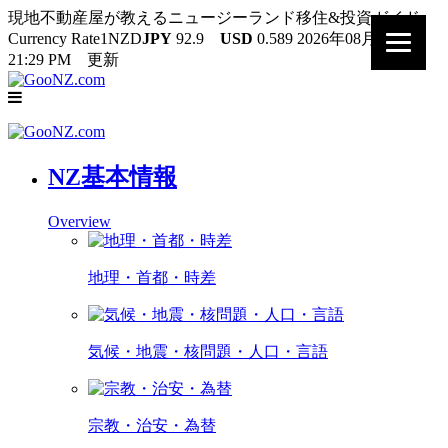
現地不動産屋が教えるニュージーランド移住&投資ガイド
Currency Rate
1NZD
JPY
92.9
USD
0.589
2026年08月06日
21:29 PM 更新
NZ基本情報
Overview
地理・首都・時差
気候・地震・核問題・人口・言語
宗教・治安・為替