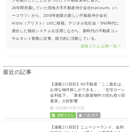
ンを購入したことがきっかけで不動産業界に参入。
20年間所属していた現地大手不動産仲介会社Harcourts（ハ
ーコウツ）から、2018年創業の新しい不動産仲介会社
Arizto（アリスト）Ltdに移籍。デジタル化社会・SNS時代に
適合した独自システムを活用しながら、新時代の不動産コン
サルタント業務に従事。精力的に活動している。
連載コラム 記事一覧 >
最近の記事
【連載212回目】NZ不動産「ここ最近は、
お得な物件探しができる」…「住宅ローン
金利低下」「業者の新築物件の売れ残り回
避策」が好影響
2025年10月17日
連載コラム
一色 良子
【連載211回目】ニュージーランド、金利