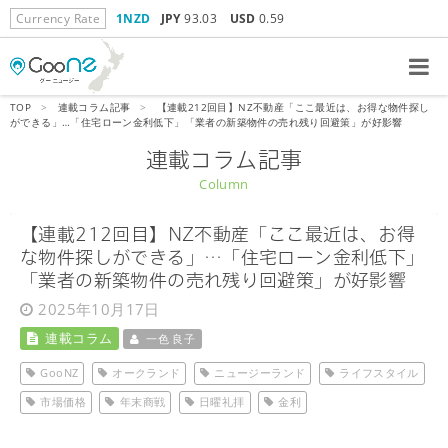
Currency Rate
1NZD
JPY
93.03
USD
0.59
TOP
>
連載コラム記事
>
【連載212回目】NZ不動産「ここ最近は、お得な物件探し
ができる」…「住宅ローン金利低下」「業者の新築物件の売れ残り回避策」が好影響
連載コラム記事
Column
【連載212回目】NZ不動産「ここ最近は、お得
な物件探しができる」…「住宅ローン金利低下」
「業者の新築物件の売れ残り回避策」が好影響
2025年10月17日
連載コラム
一色 良子
GooNZ
オークランド
ニュージーランド
ライフスタイル
市場価格
年末商戦
日曜礼拝
金利