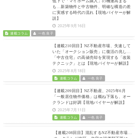
低下で「マイホーム購入」の機運高まる
も…新築物件と中古物件、明確な構造の差
に実感する時代の流れ【現地バイヤーが解
説】
2025年9月16日
連載コラム
一色 良子
【連載210回目】NZ不動産市場、失速して
いた「オークション販売」に復活の兆し…
「中古住宅」の高値売却を実現する「改装
テクニック」とは【現地バイヤーが解説】
2025年8月18日
連載コラム
一色 良子
【連載209回目】NZ不動産、2025年6月
「一般居住物件価格」は概ね下落も、オー
クランドは好調【現地バイヤーが解説】
2025年7月11日
連載コラム
一色 良子
【連載208回目】混乱するNZ不動産市場…