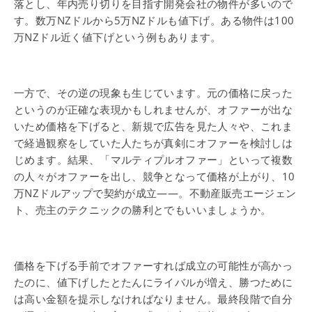
落とし、年内売り切りを目指す開発会社の物件が多いので
す。数万NZドルから5万NZドルも値下げ。ある物件は100
万NZドル近く値下げという例もあります。
一方で、その逆の現象も生じています。元の価格に戻った
というのが正確な表現かもしれませんが、オファーが出な
いため価格を下げると、新規で広告を見た人々や、これま
で経過観察をしていた人たちが真剣にオファーを検討しは
じめます。結果、「マルティプルオファー」といって複数
の人々がオファーを出し、競争となって価格が上がり、10
万NZドルアップで契約が成立――。不動産販売エージェン
ト、売主のテクニックの勝利とでもいいましょうか。
価格を下げる手前でオファーすれば成立の可能性が高かっ
たのに、値下げしたとたんにライバルが増え、勝つために
は高い金額を提示しなければなりません。最終段階で自分