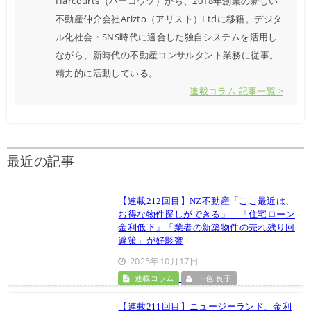
Harcourts（ハーコウツ）から、2018年創業の新しい
不動産仲介会社Arizto（アリスト）Ltdに移籍。デジタ
ル化社会・SNS時代に適合した独自システムを活用し
ながら、新時代の不動産コンサルタント業務に従事。
精力的に活動している。
連載コラム 記事一覧 >
最近の記事
【連載212回目】NZ不動産「ここ最近は、
お得な物件探しができる」…「住宅ローン
金利低下」「業者の新築物件の売れ残り回
避策」が好影響
2025年10月17日
連載コラム
一色 良子
【連載211回目】ニュージーランド、金利