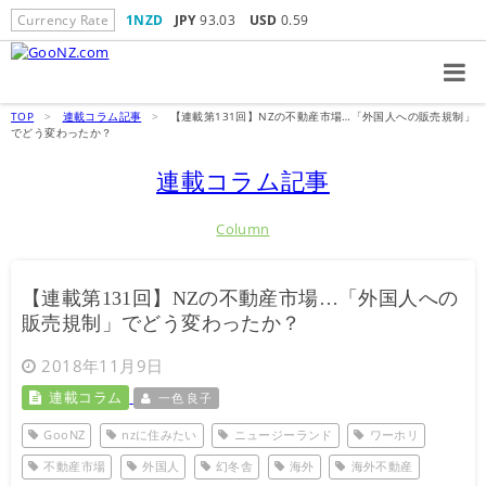
Currency Rate
1NZD
JPY
93.03
USD
0.59
TOP
>
連載コラム記事
>
【連載第131回】NZの不動産市場…「外国人への販売規制」
でどう変わったか？
連載コラム記事
Column
【連載第131回】NZの不動産市場…「外国人への
販売規制」でどう変わったか？
2018年11月9日
連載コラム
一色 良子
GooNZ
nzに住みたい
ニュージーランド
ワーホリ
不動産市場
外国人
幻冬舎
海外
海外不動産