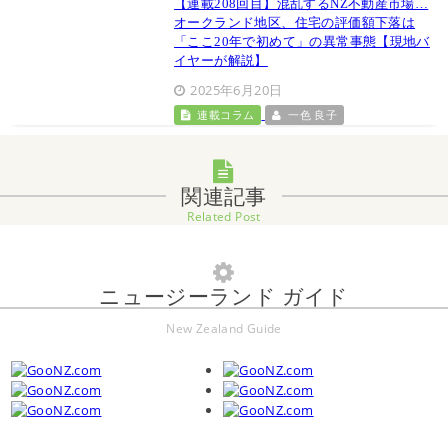
【連載208回目】混乱するNZ不動産市場…
オークランド地区、住宅の評価額下落は
「ここ20年で初めて」の異常事態【現地バ
イヤーが解説】
2025年6月20日
連載コラム
一色 良子
関連記事
Related Post
ニュージーランド ガイド
New Zealand Guide