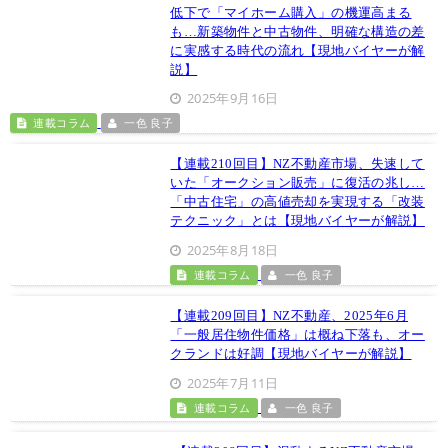
低下で「マイホーム購入」の機運高まる
も…新築物件と中古物件、明確な構造の差
に実感する時代の流れ【現地バイヤーが解
説】
2025年9月16日
連載コラム
一色 良子
【連載210回目】NZ不動産市場、失速して
いた「オークション販売」に復活の兆し…
「中古住宅」の高値売却を実現する「改装
テクニック」とは【現地バイヤーが解説】
2025年8月18日
連載コラム
一色 良子
【連載209回目】NZ不動産、2025年6月
「一般居住物件価格」は概ね下落も、オー
クランドは好調【現地バイヤーが解説】
2025年7月11日
連載コラム
一色 良子