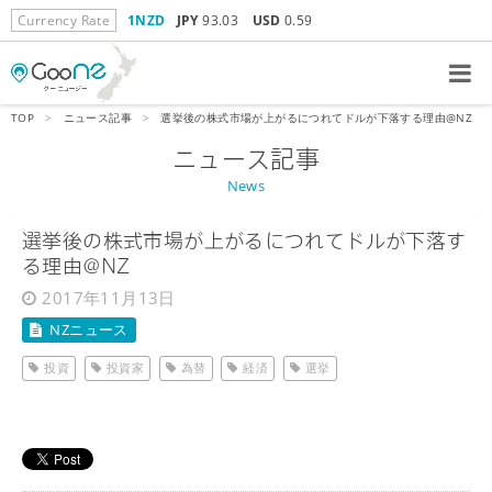
Currency Rate
1NZD
JPY
93.03
USD
0.59
TOP
>
ニュース記事
>
選挙後の株式市場が上がるにつれてドルが下落する理由@NZ
ニュース記事
News
選挙後の株式市場が上がるにつれてドルが下落す
る理由@NZ
2017年11月13日
NZニュース
投資
投資家
為替
経済
選挙