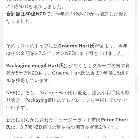
に7億NZDを追加しました。
合計額は80億NZD
で、昨年の73億NZDから増加した形と
なりました。
そのリストのトップには
Graeme Hart氏
が留まり、今年
はその金額を$ 7.5ビリオンNZDにまで引き上げました。
Packaging mogul Hart氏
は少なくともグループ名義の資
産が5千万NZDあり、Graeme Hart氏は過去1年間に5億ド
ルを獲得しています。
NBRによると、Graeme Hart氏は最近、法人小切手帳を取
り除き、Packaging帝国のデレバレッジを重視していたと
いいます。
新たに明らかにされたニュージーランド市民
Peter Thiel
氏
は、3.7億NZD相当の富を持つ億万長者第2位です。