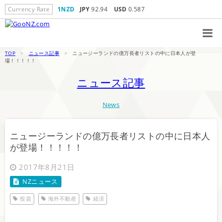
Currency Rate
1NZD
JPY
92.94
USD
0.587
TOP
>
ニュース記事
>
ニュージーランドの億万長者リストの中に日本人が登
場！！！！！
ニュース記事
News
ニュージーランドの億万長者リストの中に日本人
が登場！！！！！
2017年8月21日
NZニュース
投資
海外不動産
経済