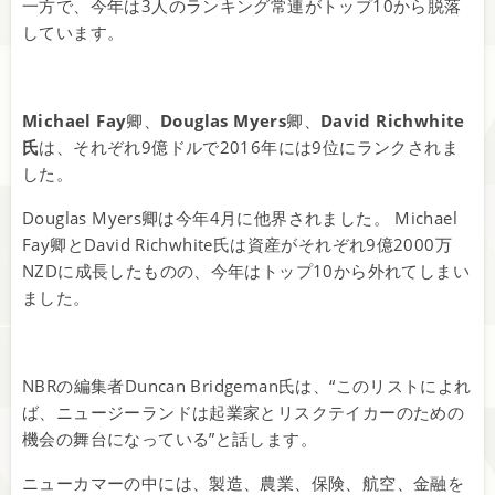
一方で、今年は3人のランキング常連がトップ10から脱落
しています。
Michael Fay
卿、
Douglas Myers
卿、
David Richwhite
氏
は、それぞれ9億ドルで2016年には9位にランクされま
した。
Douglas Myers卿は今年4月に他界されました。 Michael
Fay卿とDavid Richwhite氏は資産がそれぞれ9億2000万
NZDに成長したものの、今年はトップ10から外れてしまい
ました。
NBRの編集者Duncan Bridgeman氏は、“このリストによれ
ば、ニュージーランドは起業家とリスクテイカーのための
機会の舞台になっている”と話します。
ニューカマーの中には、製造、農業、保険、航空、金融を