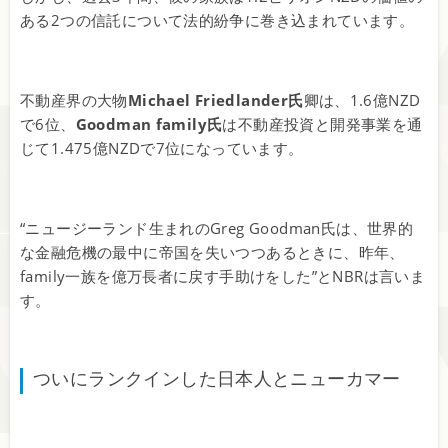
ある2つの信託について法的紛争に巻き込まれています。
不動産界の大物
Michael Friedlander氏
卿は、1.6億NZD
で6位、
Goodman family氏
は不動産投資と開発事業を通
じて1.475億NZDで7位になっています。
“ニュージーランド生まれのGreg Goodman氏は、世界的
な金融危機の最中に帝国を失いつつあるときに、昨年、
family一族を億万長者に戻す手助けをした”とNBRは言いま
す。
ついにランクインした日本人とニューカマー