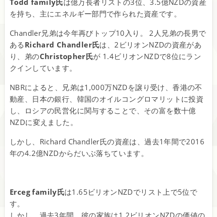
Todd family氏
は億万長者リストの3位、3.5億NZDの資産
を持ち、主にエネルギー部門で作られた資産です。
Chandler兄弟は今年再びトップ10入り。 2人兄弟の長男で
ある
Richard Chandler氏
は、2ビリオンNZDの資産があ
り、弟の
Christopher氏
が 1.4ビリオンNZDで8位にラン
クインしています。
NBRによると、兄弟は1,000万NZDを譲り受け、香港の不
動産、日本の銀行、韓国のオイルコングロマリットに投資
し、ロシアの民営化に関与することで、その富を数十億
NZDに変えました。
しかし、Richard Chandler氏の資産は、過去1年間で2016
年の4.2億NZDからだいぶ落ちています。
Erceg family氏
は1.65ビリオンNZDでリスト上で5位で
す。
しかし、過去3年間、彼の家族は1.2ビリオンNZDの価値の