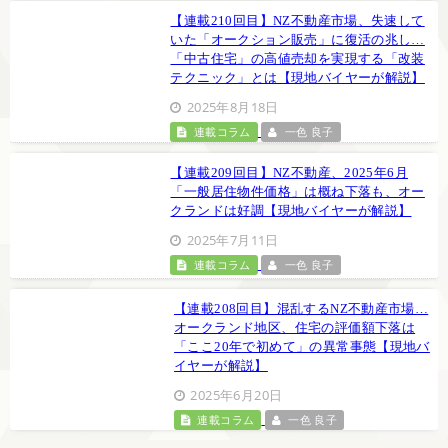
【連載210回目】NZ不動産市場、失速して
いた「オークション販売」に復活の兆し…
「中古住宅」の高値売却を実現する「改装
テクニック」とは【現地バイヤーが解説】
2025年8月18日
連載コラム
一色 良子
【連載209回目】NZ不動産、2025年6月
「一般居住物件価格」は概ね下落も、オー
クランドは好調【現地バイヤーが解説】
2025年7月11日
連載コラム
一色 良子
【連載208回目】混乱するNZ不動産市場…
オークランド地区、住宅の評価額下落は
「ここ20年で初めて」の異常事態【現地バ
イヤーが解説】
2025年6月20日
連載コラム
一色 良子