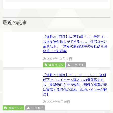
最近の記事
【連載212回目】NZ不動産「ここ最近は、
お得な物件探しができる」…「住宅ローン
金利低下」「業者の新築物件の売れ残り回
避策」が好影響
2025年10月17日
連載コラム
一色 良子
【連載211回目】ニュージーランド、金利
低下で「マイホーム購入」の機運高まる
も…新築物件と中古物件、明確な構造の差
に実感する時代の流れ【現地バイヤーが解
説】
2025年9月16日
連載コラム
一色 良子