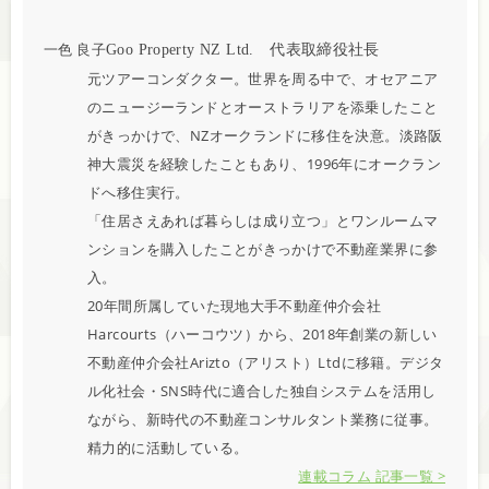
一色 良子
Goo Property NZ Ltd. 代表取締役社長
元ツアーコンダクター。世界を周る中で、オセアニア
のニュージーランドとオーストラリアを添乗したこと
がきっかけで、NZオークランドに移住を決意。淡路阪
神大震災を経験したこともあり、1996年にオークラン
ドへ移住実行。
「住居さえあれば暮らしは成り立つ」とワンルームマ
ンションを購入したことがきっかけで不動産業界に参
入。
20年間所属していた現地大手不動産仲介会社
Harcourts（ハーコウツ）から、2018年創業の新しい
不動産仲介会社Arizto（アリスト）Ltdに移籍。デジタ
ル化社会・SNS時代に適合した独自システムを活用し
ながら、新時代の不動産コンサルタント業務に従事。
精力的に活動している。
連載コラム 記事一覧 >