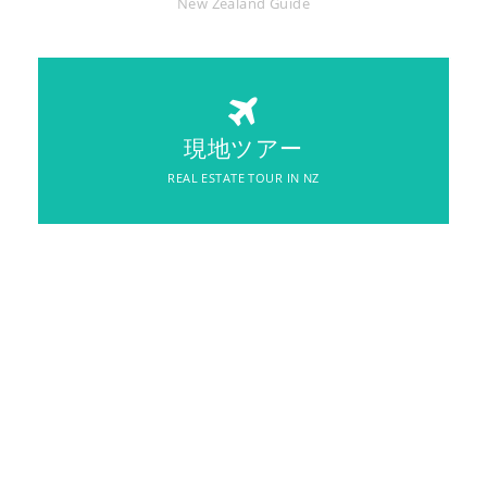
New Zealand Guide
REAL ESTATE TOUR IN NZ
現地ツアー
現地ツアー
REAL ESTATE TOUR IN NZ