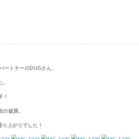
さんとパートナーのDUGさん、
た。
子！
歌の披露。
大盛り上がりでした！